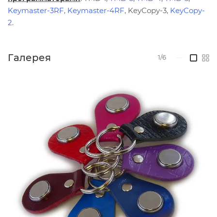
Keymaster-3RF
,
Keymaster-4RF
, KeyCopy-3,
KeyCopy-
2
.
Галерея
1/6
—