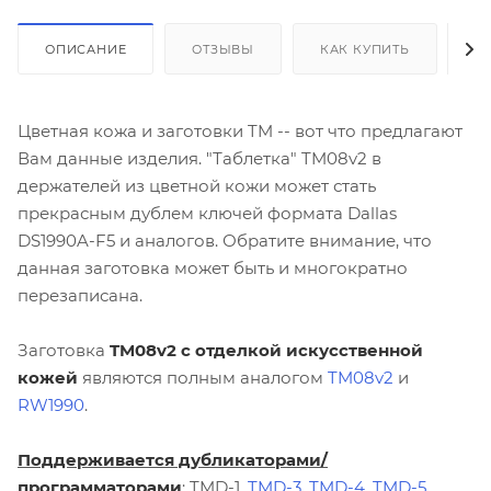
ОПИСАНИЕ
ОТЗЫВЫ
КАК КУПИТЬ
О
Цветная кожа и заготовки TM -- вот что предлагают
Вам данные изделия. "Таблетка" TM08v2 в
держателей из цветной кожи может стать
прекрасным дублем ключей формата Dallas
DS1990A-F5 и аналогов. Обратите внимание, что
данная заготовка может быть и многократно
перезаписана.
Заготовка
TM08v2 с отделкой искусственной
кожей
являются полным аналогом
TM08v2
и
RW1990
.
Поддерживается дубликаторами/
программаторами
: TMD-1,
TMD-3
,
TMD-4
,
TMD-5
,