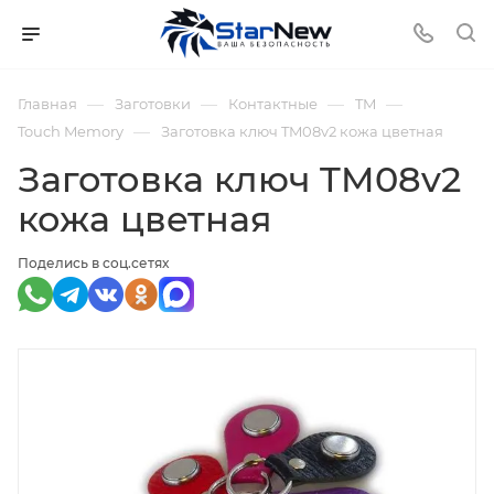
—
—
—
—
Главная
Заготовки
Контактные
TM
—
Touch Memory
Заготовка ключ TM08v2 кожа цветная
Заготовка ключ TM08v2
кожа цветная
Поделись в соц.сетях