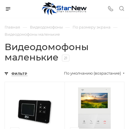
—
—
—
Главная
Видеодомофоны
По размеру экрана
Видеодомофоны маленькие
Видеодомофоны
маленькие
21
По умолчанию (возрастание)
ФИЛЬТР