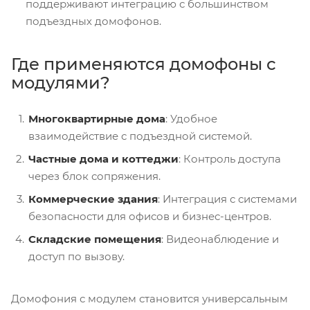
поддерживают интеграцию с большинством
подъездных домофонов.
Где применяются домофоны с
модулями?
Многоквартирные дома
: Удобное
взаимодействие с подъездной системой.
Частные дома и коттеджи
: Контроль доступа
через блок сопряжения.
Коммерческие здания
: Интеграция с системами
безопасности для офисов и бизнес-центров.
Складские помещения
: Видеонаблюдение и
доступ по вызову.
Домофония с модулем становится универсальным