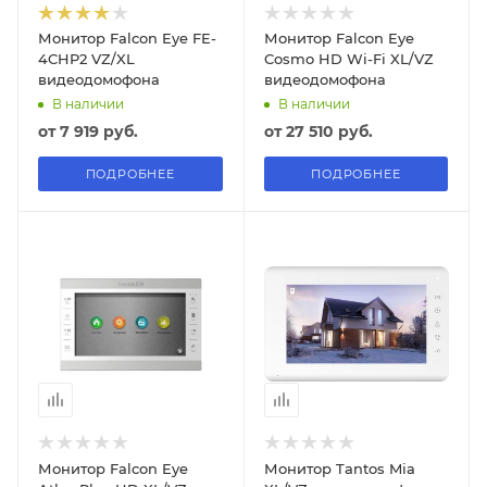
Монитор Falcon Eye FE-
Монитор Falcon Eye
4CHP2 VZ/XL
Cosmo HD Wi-Fi XL/VZ
видеодомофона
видеодомофона
В наличии
В наличии
от
7 919 руб.
от
27 510 руб.
ПОДРОБНЕЕ
ПОДРОБНЕЕ
Монитор Falcon Eye
Монитор Tantos Mia