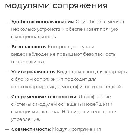
модулями сопряжения
Удобство использования
: Один блок заменяет
несколько устройств и обеспечивает полную
функциональность.
Безопасность
: Контроль доступа и
видеонаблюдение повышают безопасность
вашего жилья.
Универсальность
: Видеодомофон для квартиры
с блоком сопряжения подходит для
многоквартирных домов, офисов и коттеджей.
Современные технологии
: Домофонные
системы с модулем оснащены новейшими
функциями, включая HD-видео и сенсорное
управление.
Совместимость
: Модули сопряжения