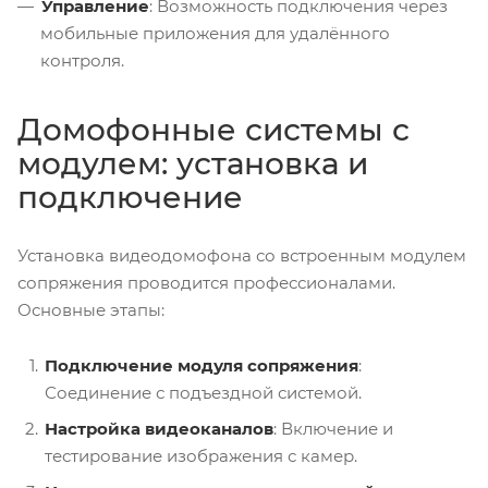
Управление
: Возможность подключения через
мобильные приложения для удалённого
контроля.
Домофонные системы с
модулем: установка и
подключение
Установка видеодомофона со встроенным модулем
сопряжения проводится профессионалами.
Основные этапы:
Подключение модуля сопряжения
:
Соединение с подъездной системой.
Настройка видеоканалов
: Включение и
тестирование изображения с камер.