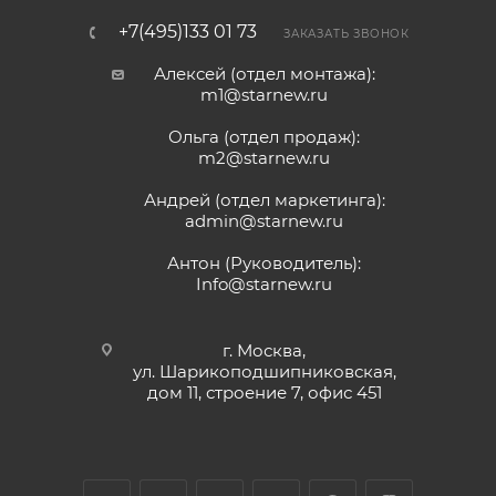
+7(495)133 01 73
ЗАКАЗАТЬ ЗВОНОК
Алексей (отдел монтажа):
m1@starnew.ru
Ольга (отдел продаж):
m2@starnew.ru
Андрей (отдел маркетинга):
admin@starnew.ru
Антон (Руководитель):
Info@starnew.ru
г. Москва,
ул. Шарикоподшипниковская,
дом 11, строение 7, офис 451