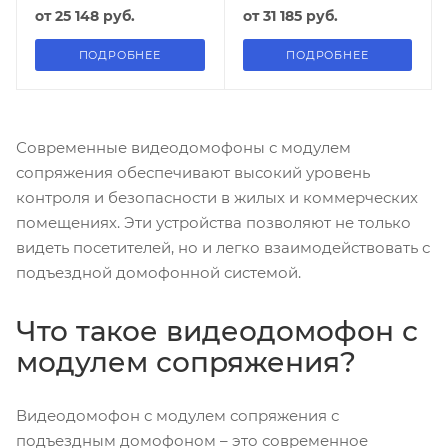
от
25 148 руб.
от
31 185 руб.
ПОДРОБНЕЕ
ПОДРОБНЕЕ
Современные видеодомофоны с модулем
сопряжения обеспечивают высокий уровень
контроля и безопасности в жилых и коммерческих
помещениях. Эти устройства позволяют не только
видеть посетителей, но и легко взаимодействовать с
подъездной домофонной системой.
Что такое видеодомофон с
модулем сопряжения?
Видеодомофон с модулем сопряжения с
подъездным домофоном – это современное