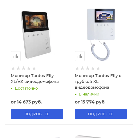
Монитор Tantos Elly
Монитор Tantos Elly с
XL/VZ видеодомофона
трубкой XL
видеодомофона
Достаточно
В наличии
от
14 673 руб.
от
15 774 руб.
ПОДРОБНЕЕ
ПОДРОБНЕЕ