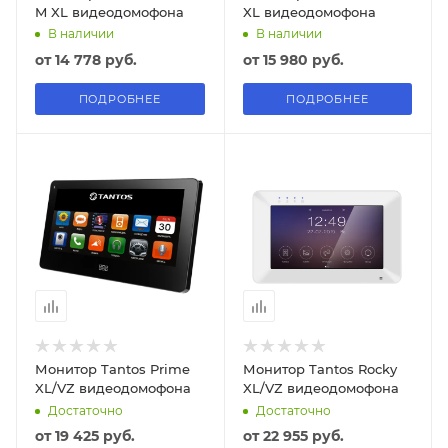
M XL видеодомофона
XL видеодомофона
В наличии
В наличии
от
14 778 руб.
от
15 980 руб.
ПОДРОБНЕЕ
ПОДРОБНЕЕ
Монитор Tantos Prime
Монитор Tantos Rocky
XL/VZ видеодомофона
XL/VZ видеодомофона
Достаточно
Достаточно
от
19 425 руб.
от
22 955 руб.