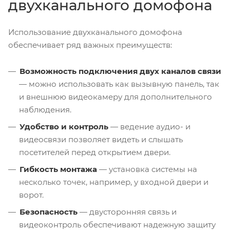
двухканального домофона
Использование двухканального домофона
обеспечивает ряд важных преимуществ:
Возможность подключения двух каналов связи
— можно использовать как вызывную панель, так
и внешнюю видеокамеру для дополнительного
наблюдения.
Удобство и контроль
— ведение аудио- и
видеосвязи позволяет видеть и слышать
посетителей перед открытием двери.
Гибкость монтажа
— установка системы на
несколько точек, например, у входной двери и
ворот.
Безопасность
— двусторонняя связь и
видеоконтроль обеспечивают надежную защиту