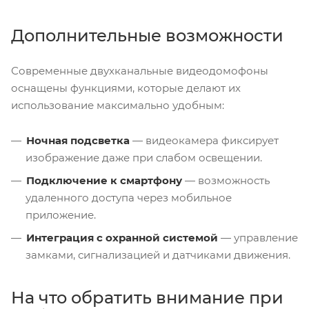
Дополнительные возможности
Современные двухканальные видеодомофоны
оснащены функциями, которые делают их
использование максимально удобным:
Ночная подсветка
— видеокамера фиксирует
изображение даже при слабом освещении.
Подключение к смартфону
— возможность
удаленного доступа через мобильное
приложение.
Интеграция с охранной системой
— управление
замками, сигнализацией и датчиками движения.
На что обратить внимание при