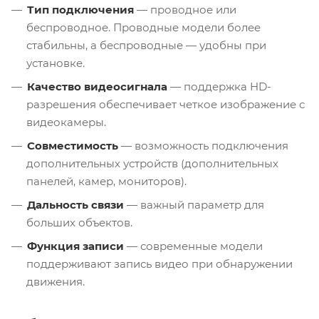
Тип подключения
— проводное или
беспроводное. Проводные модели более
стабильны, а беспроводные — удобны при
установке.
Качество видеосигнала
— поддержка HD-
разрешения обеспечивает четкое изображение с
видеокамеры.
Совместимость
— возможность подключения
дополнительных устройств (дополнительных
панелей, камер, мониторов).
Дальность связи
— важный параметр для
больших объектов.
Функция записи
— современные модели
поддерживают запись видео при обнаружении
движения.