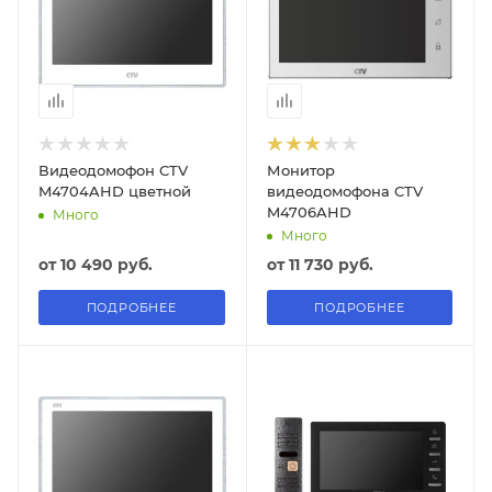
Видеодомофон CTV
Монитор
M4704AHD цветной
видеодомофона CTV
M4706AHD
Много
Много
от
10 490 руб.
от
11 730 руб.
ПОДРОБНЕЕ
ПОДРОБНЕЕ