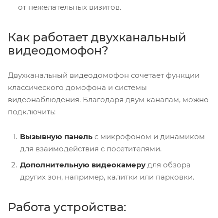
от нежелательных визитов.
Как работает двухканальный
видеодомофон?
Двухканальный видеодомофон сочетает функции
классического домофона и системы
видеонаблюдения. Благодаря двум каналам, можно
подключить:
Вызывную панель
с микрофоном и динамиком
для взаимодействия с посетителями.
Дополнительную видеокамеру
для обзора
других зон, например, калитки или парковки.
Работа устройства: