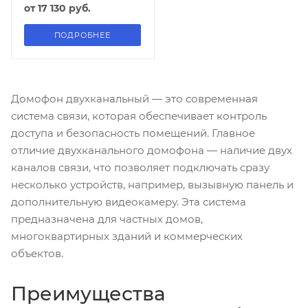
от
17 130 руб.
ПОДРОБНЕЕ
Домофон двухканальный — это современная
система связи, которая обеспечивает контроль
доступа и безопасность помещений. Главное
отличие двухканального домофона — наличие двух
каналов связи, что позволяет подключать сразу
несколько устройств, например, вызывную панель и
дополнительную видеокамеру. Эта система
предназначена для частных домов,
многоквартирных зданий и коммерческих
объектов.
Преимущества