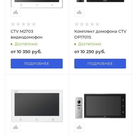
CTV M2703
Комплект домофона CTV
видеодомофон
DP1701S
Достаточно
Достаточно
от
10 350 руб.
от
10 250 руб.
ПОДРОБНЕЕ
ПОДРОБНЕЕ