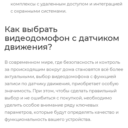
комплексы с удаленным доступом и интеграцией
с охранными системами.
Как выбрать
видеодомофон с датчиком
движения?
В современном мире, где безопасность и контроль
за происходящим вокруг дома становятся всё более
актуальными, выбор видеодомофона с функцией
записи по датчику движения, приобретает особую
значимость. При этом, чтобы сделать правильный
выбор и не ошибиться с покупкой, необходимо
уделить особое внимание ряду ключевых
параметров, которые будут определять качество и
функциональность вашего устройства.