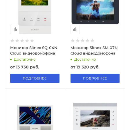
Монитор Slinex SQ-04N
Монитор Slinex SM-07N
Cloud видеодомофона
Cloud видеодомофона
Достаточно
Достаточно
от
13 730 руб.
от
19 320 руб.
ПОДРОБНЕЕ
ПОДРОБНЕЕ