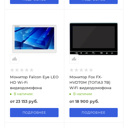
Монитор Falcon Eye LEO
Монитор Fox FX-
HD Wi-Fi
HVD70М (ТОПАЗ 7B)
видеодомофона
WiFi видеодомофона
В наличии
В наличии
от
23 153 руб.
от
18 900 руб.
ПОДРОБНЕЕ
ПОДРОБНЕЕ