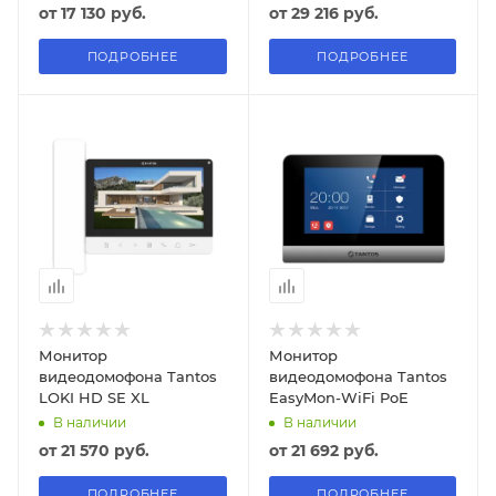
от
17 130 руб.
от
29 216 руб.
ПОДРОБНЕЕ
ПОДРОБНЕЕ
Монитор
Монитор
видеодомофона Tantos
видеодомофона Tantos
LOKI HD SE XL
EasyMon-WiFi PoE
В наличии
В наличии
от
21 570 руб.
от
21 692 руб.
ПОДРОБНЕЕ
ПОДРОБНЕЕ