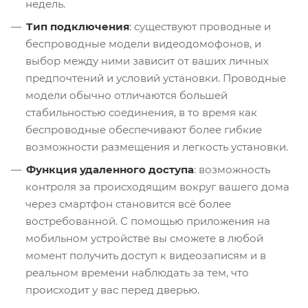
недель.
Тип подключения
: существуют проводные и
беспроводные модели видеодомофонов, и
выбор между ними зависит от ваших личных
предпочтений и условий установки. Проводные
модели обычно отличаются большей
стабильностью соединения, в то время как
беспроводные обеспечивают более гибкие
возможности размещения и легкость установки.
Функция удаленного доступа
: возможность
контроля за происходящим вокруг вашего дома
через смартфон становится всё более
востребованной. С помощью приложения на
мобильном устройстве вы сможете в любой
момент получить доступ к видеозаписям и в
реальном времени наблюдать за тем, что
происходит у вас перед дверью.