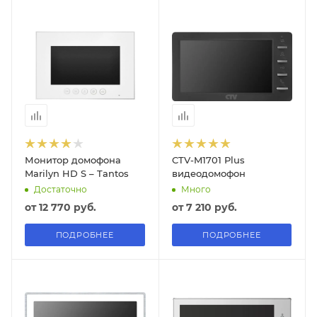
Монитор домофона
CTV-M1701 Plus
Marilyn HD S – Tantos
видеодомофон
Достаточно
Много
от
12 770 руб.
от
7 210 руб.
ПОДРОБНЕЕ
ПОДРОБНЕЕ