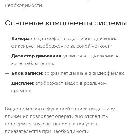
необходимости.
Основные компоненты системы:
Камера
для домофона с датчиком движения:
фиксирует изображение высокой четкости.
Детектор движения
: улавливает движение в
зоне наблюдения.
Блок записи
: сохраняет данные в видеофайлах.
Дисплей
: отображает видео в реальном
времени.
Видеодомофон с функцией записи по датчику
движения позволяет оперативно отследить
подозрительную активность и получить
доказательства при необходимости.