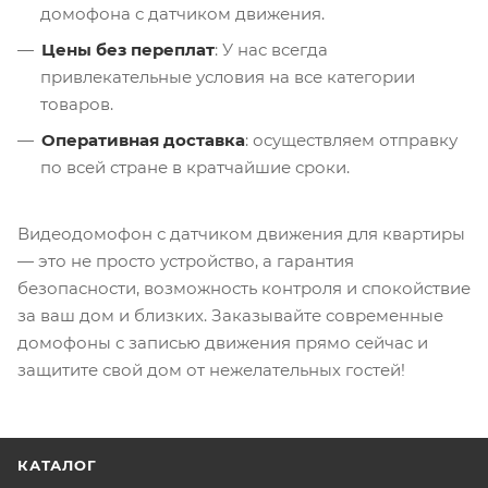
домофона с датчиком движения.
Цены без переплат
: У нас всегда
привлекательные условия на все категории
товаров.
Оперативная доставка
: осуществляем отправку
по всей стране в кратчайшие сроки.
Видеодомофон с датчиком движения для квартиры
— это не просто устройство, а гарантия
безопасности, возможность контроля и спокойствие
за ваш дом и близких. Заказывайте современные
домофоны с записью движения прямо сейчас и
защитите свой дом от нежелательных гостей!
КАТАЛОГ