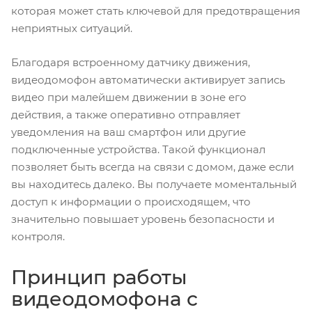
которая может стать ключевой для предотвращения
неприятных ситуаций.
Благодаря встроенному датчику движения,
видеодомофон автоматически активирует запись
видео при малейшем движении в зоне его
действия, а также оперативно отправляет
уведомления на ваш смартфон или другие
подключенные устройства. Такой функционал
позволяет быть всегда на связи с домом, даже если
вы находитесь далеко. Вы получаете моментальный
доступ к информации о происходящем, что
значительно повышает уровень безопасности и
контроля.
Принцип работы
видеодомофона с