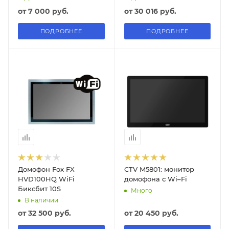
от
7 000 руб.
от
30 016 руб.
ПОДРОБНЕЕ
ПОДРОБНЕЕ
Домофон Fox FX
CTV M5801: монитор
HVD100HQ WiFi
домофона с Wi–Fi
Биксбит 10S
Много
В наличии
от
32 500 руб.
от
20 450 руб.