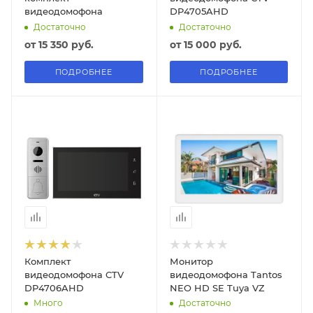
видеодомофона
DP4705AHD
Достаточно
Достаточно
от
15 350 руб.
от
15 000 руб.
ПОДРОБНЕЕ
ПОДРОБНЕЕ
Комплект
Монитор
видеодомофона CTV
видеодомофона Tantos
DP4706AHD
NEO HD SE Tuya VZ
Много
Достаточно