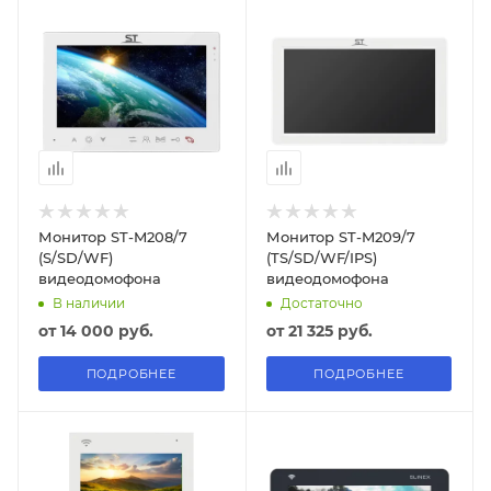
Монитор ST-M208/7
Монитор ST-M209/7
(S/SD/WF)
(TS/SD/WF/IPS)
видеодомофона
видеодомофона
В наличии
Достаточно
от
14 000 руб.
от
21 325 руб.
ПОДРОБНЕЕ
ПОДРОБНЕЕ