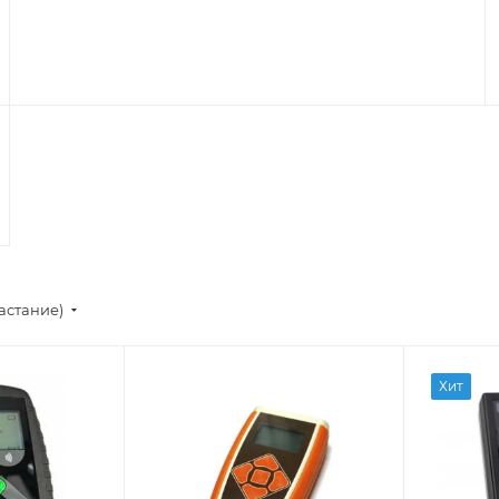
астание)
Хит