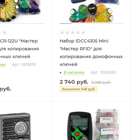
CR-122U "Мастер
Набор IDCC4305 Mini
 для копирования
"Мастер RFID" для
нных ключей
копирования домофонных
ключей
чии
Арт.: 1001679
В наличии
Арт.: 1002060
2 740
руб.
3 288
руб.
руб.
Экономия
548
руб.