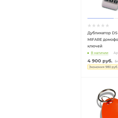
Дубликатор DS
MIFARE домоф
ключей
В наличии
Ар
4 900
руб.
5
Экономия
980
руб.