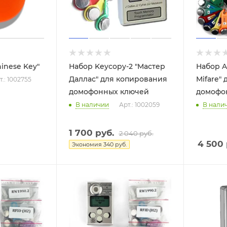
hinese Key"
Набор Keycopy-2 "Мастер
Набор A
Даллас" для копирования
Mifare"
т.: 1002755
домофонных ключей
домофо
В наличии
Арт.: 1002059
В нали
1 700
руб.
2 040
руб.
4 500
Экономия
340
руб.