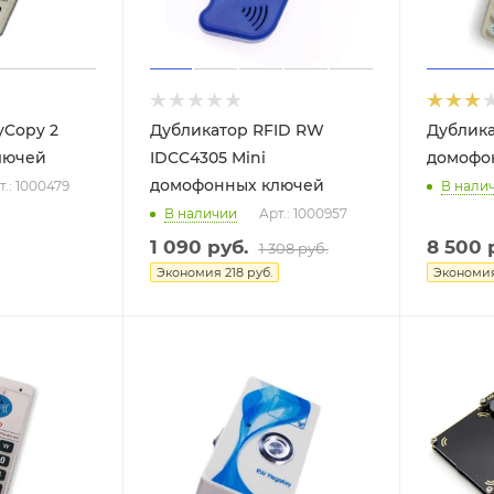
yCopy 2
Дубликатор RFID RW
Дублика
лючей
IDCC4305 Mini
домофо
домофонных ключей
т.: 1000479
В нали
В наличии
Арт.: 1000957
1 090
руб.
8 500
р
1 308
руб.
Экономия
218
руб.
Экономи