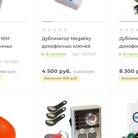
-1EM-
Дубликатор MegaKey
Дублик
онных
домофонных ключей
домофо
В наличии
Арт.: 1001247
В нали
т.: 1001023
4 500
руб.
8 300
р
 880
руб.
5 400
руб.
Экономия
900
руб.
Экономи