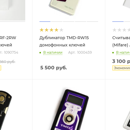
MRF-2RW
Дубликатор TMD-RW15
Считыва
лючей
домофонных ключей
(Mifare
т.: 1090754
В наличии
Арт.: 1000459
В нали
3 100
р
 560
руб.
5 500
руб.
Экономи