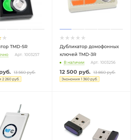
атор TMD-5R
Дубликатор домофонных
ключей TMD-3R
очно
Арт.: 1003257
В наличии
Арт.: 1003256
руб.
12 500
руб.
13 560
руб.
13 860
руб.
я
2 260
руб.
Экономия
1 360
руб.