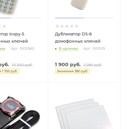
тор Icopy-5
Дубликатор DS-6
нных ключей
домофонных ключей
чии
Арт.: 1000960
В наличии
Арт.: 1001019
уб.
1 900
руб.
10 200
руб.
2 280
руб.
я
1 700
руб.
Экономия
380
руб.