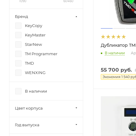
1090
60460
Бренд
KeyCopy
KeyMaster
StarNew
Дубликатор TM
В наличии
Ар
TM Programmer
TMD
55 700
руб.
WENXING
Экономия
1 540
руб
В наличии
Цвет корпуса
Год выпуска