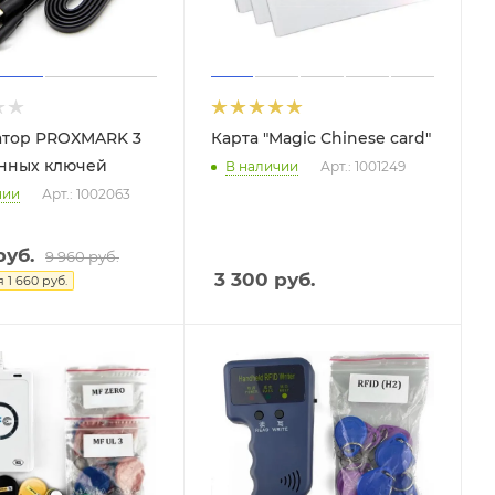
атор PROXMARK 3
Карта "Magic Chinese card"
нных ключей
В наличии
Арт.: 1001249
чии
Арт.: 1002063
уб.
9 960
руб.
3 300
руб.
я
1 660
руб.