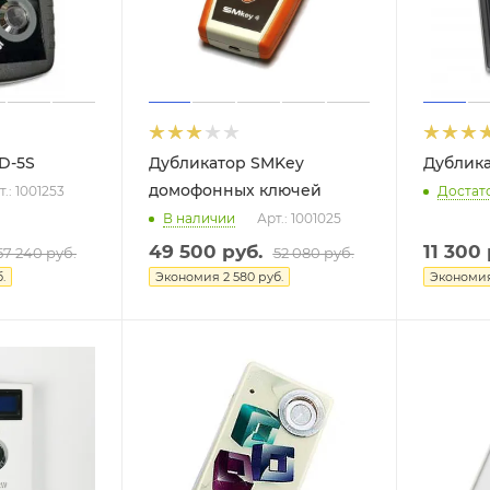
D-5S
Дубликатор SMKey
Дублик
домофонных ключей
т.: 1001253
Достат
В наличии
Арт.: 1001025
49 500
руб.
11 300
57 240
руб.
52 080
руб.
.
Экономия
2 580
руб.
Экономи