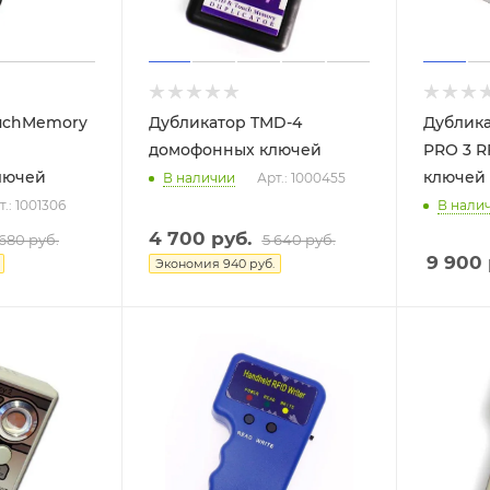
uchMemory
Дубликатор TMD-4
Дублика
домофонных ключей
PRO 3 
лючей
ключей
В наличии
Арт.: 1000455
т.: 1001306
В нали
4 700
руб.
 680
руб.
5 640
руб.
9 900
Экономия
940
руб.