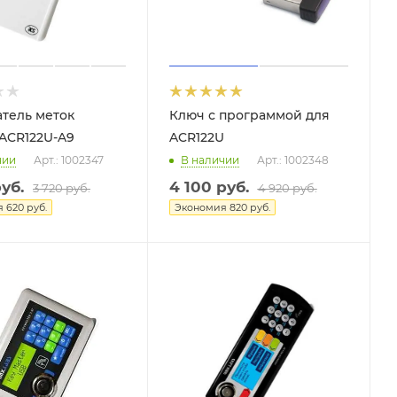
тель меток
Ключ с программой для
) ACR122U-A9
ACR122U
чии
Арт.: 1002347
В наличии
Арт.: 1002348
уб.
4 100
руб.
3 720
руб.
4 920
руб.
я
620
руб.
Экономия
820
руб.