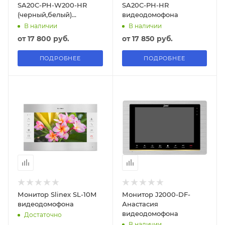
SA20C-PH-W200-HR
SA20C-PH-HR
(черный,белый)
видеодомофона
видеодомофона
В наличии
В наличии
от
17 800 руб.
от
17 850 руб.
ПОДРОБНЕЕ
ПОДРОБНЕЕ
Монитор Slinex SL-10M
Монитор J2000-DF-
видеодомофона
Анастасия
видеодомофона
Достаточно
В наличии