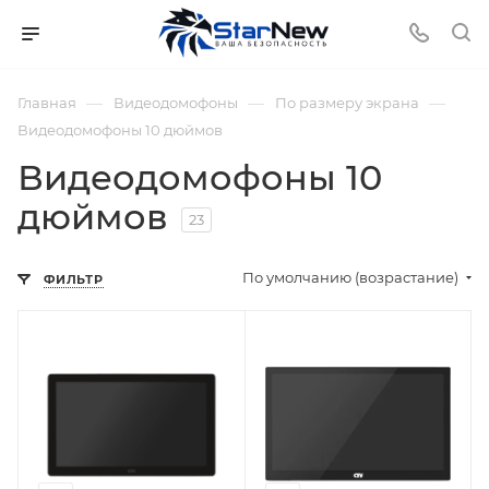
—
—
—
Главная
Видеодомофоны
По размеру экрана
Видеодомофоны 10 дюймов
Видеодомофоны 10
дюймов
23
По умолчанию (возрастание)
ФИЛЬТР