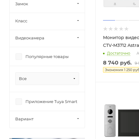
Замок
Класс
Монитор виде
Видеокамера
CTV-M3712 Astra
Достаточно
А
Популярные товары
8 740
руб.
9
Экономия
1 250
руб
Все
Приложение Tuya Smart
Вариант