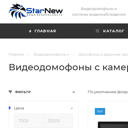
Видеодомофоны и
системы видеонаблюдения
ГЛАВНАЯ
КАТАЛОГ
—
—
Главная
Видеодомофоны
Домофоны и дверные зв
Видеодомофоны с каме
По умолчанию (возр
ФИЛЬТР
Цена
Хит