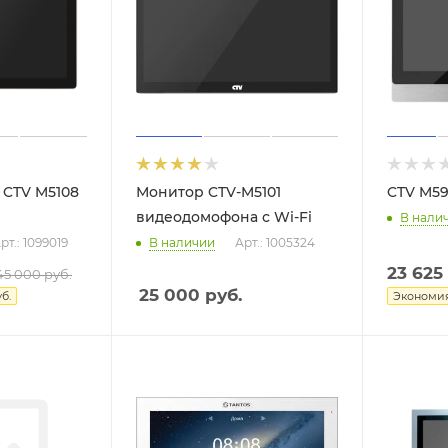
CTV M5108
Монитор CTV-M5101
CTV M5
видеодомофона с Wi-Fi
В нали
рт.: 1099019
В наличии
Арт.: 1005324
23 625
45 000
руб.
25 000
руб.
б.
Экономи