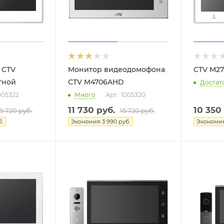
 CTV
Монитор видеодомофона
CTV M2
тной
CTV M4706AHD
Достат
1005322
Много
Арт.: 1005320
11 730
руб.
10 350
15 720
руб.
15 720
руб.
.
Экономия
3 990
руб.
Экономи