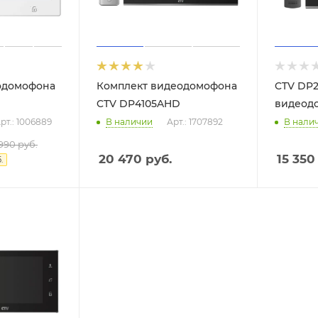
одомофона
Комплект видеодомофона
CTV DP
CTV DP4105AHD
видеод
рт.: 1006889
В наличии
Арт.: 1707892
В нали
 990
руб.
20 470
руб.
15 350
.