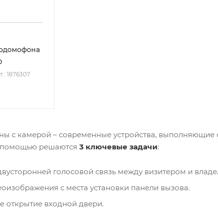
еодомофона
D
т.: 1876307
ы с камерой – современные устройства, выполняющие 
х помощью решаются
3 ключевые задачи
:
вусторонней голосовой связь между визитером и владе
оизображения с места установки панели вызова.
 открытие входной двери.