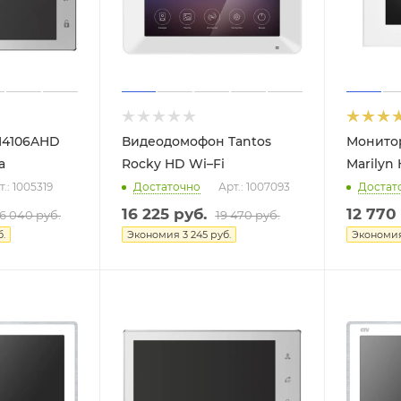
M4106AHD
Видеодомофон Tantos
Монито
а
Rocky HD Wi–Fi
Marilyn 
т.: 1005319
Достаточно
Арт.: 1007093
Достат
16 225
руб.
12 770
6 040
руб.
19 470
руб.
.
Экономия
3 245
руб.
Экономи