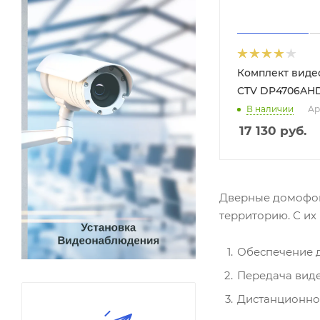
Комплект вид
CTV DP4706AH
В наличии
Ар
17 130
руб.
Дверные домофон
территорию. С и
Обеспечение д
Передача виде
Дистанционное