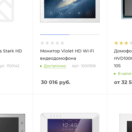
s Stark HD
Монитор Violet HD Wi-Fi
Домофон
видеодомофона
HVD100H
10S
рт.: 1100142
Достаточно
Арт.: 1000958
В нали
30 016
руб.
от
32 