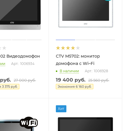
902 Видеодомофон
CTV M5702: монитор
домофона с Wi–Fi
чии
Арт.: 1006934
В наличии
Арт.: 1006928
руб.
19 400
руб.
27 000
руб.
25 560
руб.
я
3 375
руб.
Экономия
6 160
руб.
Хит