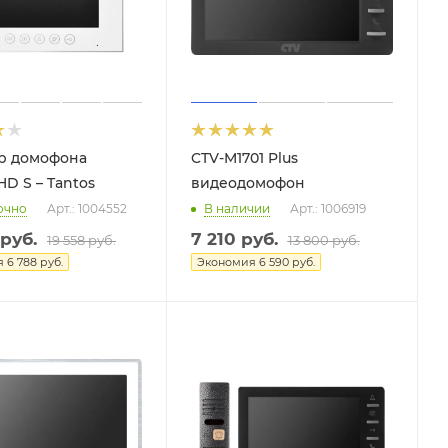
р домофона
CTV-M1701 Plus
HD S – Tantos
видеодомофон
очно
Арт.: 1004552
В наличии
Арт.: 1006919
руб.
7 210
руб.
19 558
руб.
13 800
руб.
я
6 788
руб.
Экономия
6 590
руб.