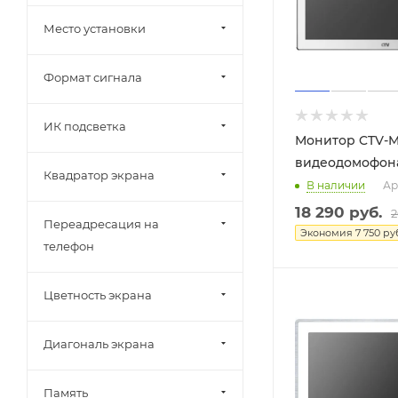
Место установки
Формат сигнала
ИК подсветка
Монитор CTV-
видеодомофон
Квадратор экрана
В наличии
Ар
18 290
руб.
2
Переадресация на
Экономия
7 750
руб
телефон
Цветность экрана
Диагональ экрана
Память