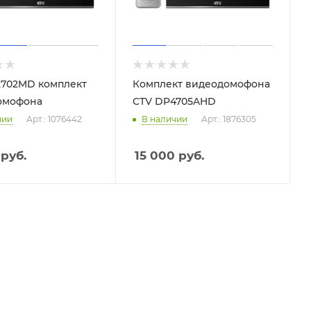
2702MD комплект
Комплект видеодомофона
омофона
CTV DP4705AHD
чии
Арт.: 1076442
В наличии
Арт.: 1876305
руб.
15 000
руб.