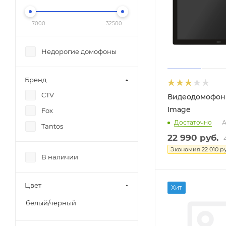
7000
32500
Недорогие домофоны
Бренд
CTV
Видеодомофон 
Image
Fox
Достаточно
А
Tantos
22 990
руб.
Экономия
22 010
ру
В наличии
Цвет
Хит
белый/черный