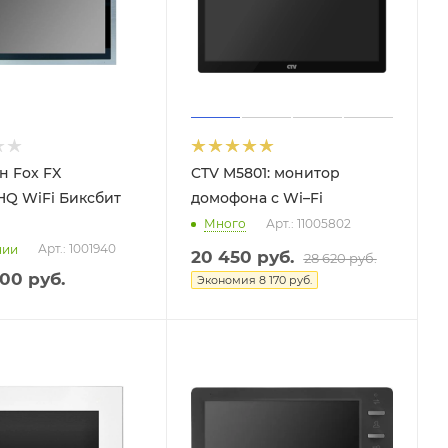
 Fox FX
CTV M5801: монитор
Q WiFi Биксбит
домофона с Wi–Fi
Много
Арт.: 11005802
Арт.: 1001940
чии
20 450
руб.
28 620
руб.
500 руб.
Экономия
8 170
руб.