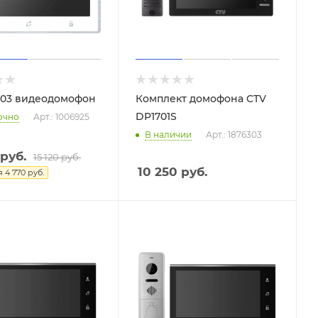
703 видеодомофон
Комплект домофона CTV
DP1701S
очно
Арт.: 1006925
В наличии
Арт.: 1876303
руб.
15 120
руб.
10 250
руб.
я
4 770
руб.