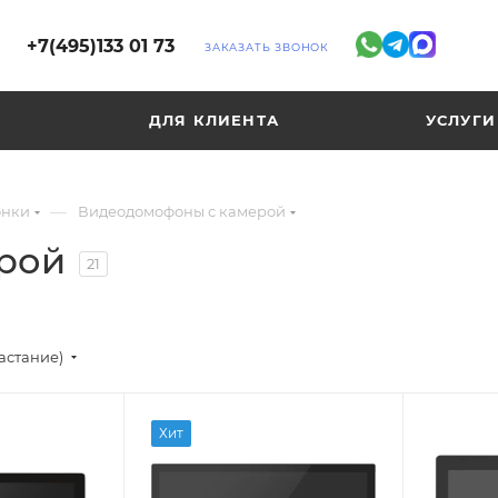
+7(495)133 01 73
ЗАКАЗАТЬ ЗВОНОК
ДЛЯ КЛИЕНТА
УСЛУГИ
—
онки
Видеодомофоны с камерой
рой
21
астание)
Хит