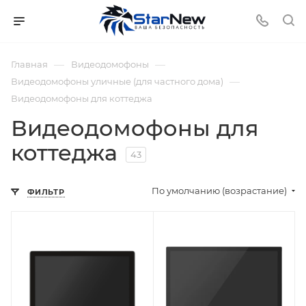
—
—
Главная
Видеодомофоны
—
Видеодомофоны уличные (для частного дома)
Видеодомофоны для коттеджа
Видеодомофоны для
коттеджа
43
По умолчанию (возрастание)
ФИЛЬТР