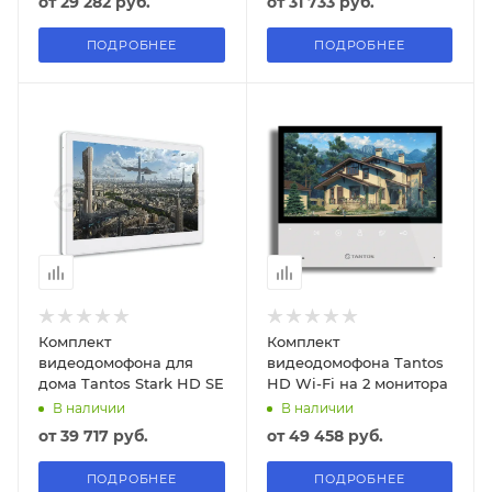
от
29 282 руб.
от
31 733 руб.
ПОДРОБНЕЕ
ПОДРОБНЕЕ
Комплект
Комплект
видеодомофона для
видеодомофона Tantos
дома Tantos Stark HD SE
HD Wi-Fi на 2 монитора
В наличии
В наличии
от
39 717 руб.
от
49 458 руб.
ПОДРОБНЕЕ
ПОДРОБНЕЕ