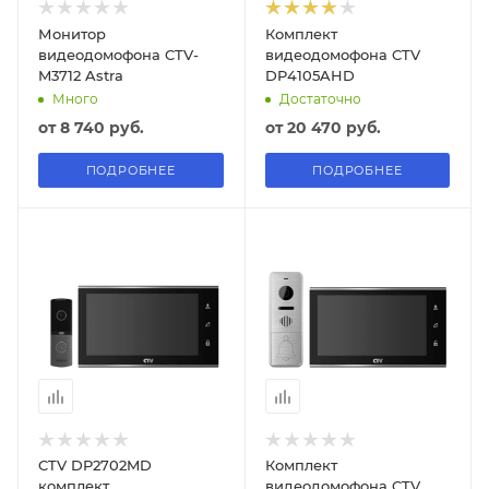
Монитор
Комплект
видеодомофона CTV-
видеодомофона CTV
M3712 Astra
DP4105AHD
Много
Достаточно
от
8 740 руб.
от
20 470 руб.
ПОДРОБНЕЕ
ПОДРОБНЕЕ
CTV DP2702MD
Комплект
комплект
видеодомофона CTV