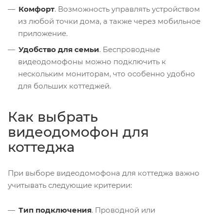
Комфорт
. Возможность управлять устройством
из любой точки дома, а также через мобильное
приложение.
Удобство для семьи
. Беспроводные
видеодомофоны можно подключить к
нескольким мониторам, что особенно удобно
для больших коттеджей.
Как выбрать
видеодомофон для
коттеджа
При выборе видеодомофона для коттеджа важно
учитывать следующие критерии:
Тип подключения
. Проводной или