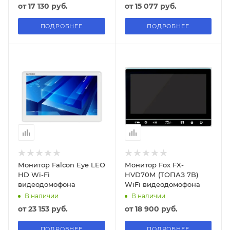
от
17 130 руб.
от
15 077 руб.
ПОДРОБНЕЕ
ПОДРОБНЕЕ
Монитор Falcon Eye LEO
Монитор Fox FX-
HD Wi-Fi
HVD70М (ТОПАЗ 7B)
видеодомофона
WiFi видеодомофона
В наличии
В наличии
от
23 153 руб.
от
18 900 руб.
ПОДРОБНЕЕ
ПОДРОБНЕЕ