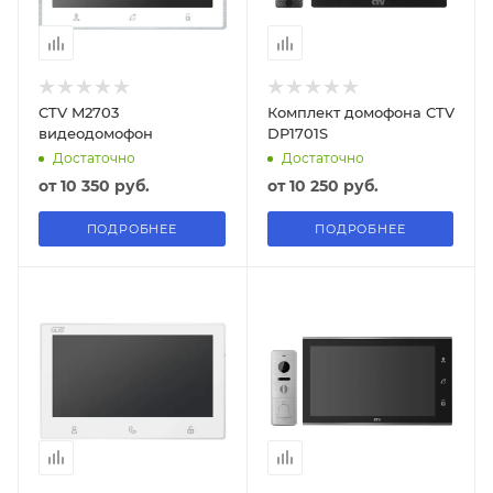
CTV M2703
Комплект домофона CTV
видеодомофон
DP1701S
Достаточно
Достаточно
от
10 350 руб.
от
10 250 руб.
ПОДРОБНЕЕ
ПОДРОБНЕЕ