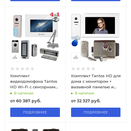
Комплект
Комплект Tantos HD для
видеодомофона Tantos
дома c монитором +
HD Wi-Fi с сенсорным
вызывной панелью и
IPS экраном на 4
электромеханическим
В наличии
В наличии
абонента
замком
от
60 387 руб.
от
32 327 руб.
ПОДРОБНЕЕ
ПОДРОБНЕЕ