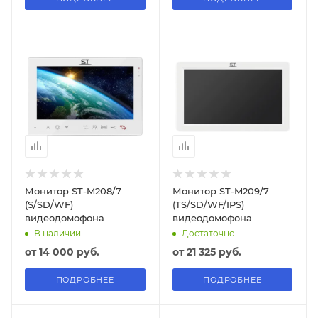
Монитор ST-M208/7
Монитор ST-M209/7
(S/SD/WF)
(TS/SD/WF/IPS)
видеодомофона
видеодомофона
В наличии
Достаточно
от
14 000 руб.
от
21 325 руб.
ПОДРОБНЕЕ
ПОДРОБНЕЕ