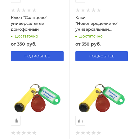
Ключ "Солнцево"
Ключ
универсальный
"Новопеределкино"
домофонный
универсальный
домофонный
Достаточно
Достаточно
от
350 руб.
от
350 руб.
ПОДРОБНЕЕ
ПОДРОБНЕЕ