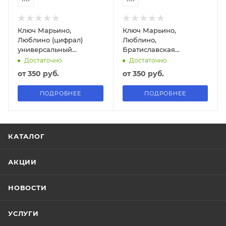
Ключ Марьино,
Ключ Марьино,
Люблино (цифрал)
Люблино,
универсальный
Братиславская
домофонный
универсальный
Достаточно
Достаточно
домофонный
от
350 руб.
от
350 руб.
ПОДРОБНЕЕ
ПОДРОБНЕЕ
КАТАЛОГ
АКЦИИ
НОВОСТИ
УСЛУГИ