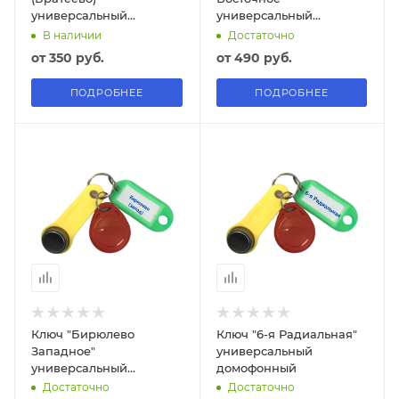
универсальный
универсальный
домофонный
домофонный
В наличии
Достаточно
от
350 руб.
от
490 руб.
ПОДРОБНЕЕ
ПОДРОБНЕЕ
Ключ "Бирюлево
Ключ "6-я Радиальная"
Западное"
универсальный
универсальный
домофонный
домофонный
Достаточно
Достаточно