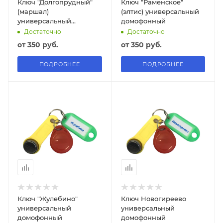
Ключ "Долгопрудный"
Ключ "Раменское"
(маршал)
(элтис) универсальный
универсальный
домофонный
домофонный
Достаточно
Достаточно
от
350 руб.
от
350 руб.
ПОДРОБНЕЕ
ПОДРОБНЕЕ
Ключ "Жулебино"
Ключ Новогиреево
универсальный
универсальный
домофонный
домофонный