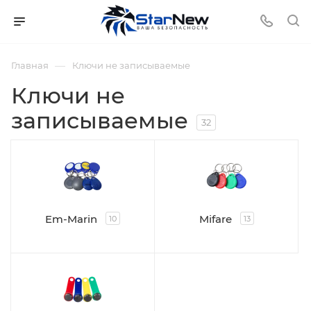
—
Главная
Ключи не записываемые
Ключи не
записываемые
32
Em-Marin
Mifare
10
13