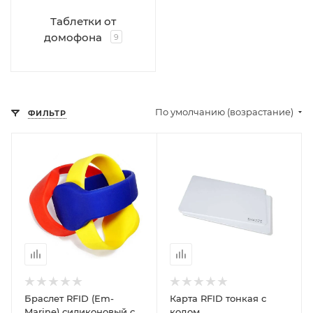
Таблетки от
домофона
9
По умолчанию (возрастание)
ФИЛЬТР
Браслет RFID (Em-
Карта RFID тонкая с
Marine) силиконовый с
кодом