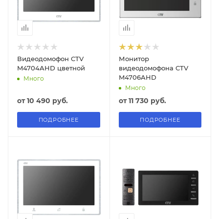
Видеодомофон CTV
Монитор
M4704AHD цветной
видеодомофона CTV
M4706AHD
Много
Много
от
10 490 руб.
от
11 730 руб.
ПОДРОБНЕЕ
ПОДРОБНЕЕ