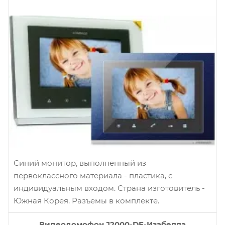
Синий монитор, выполненный из
первоклассного материала - пластика, с
индивидуальным входом. Страна изготовитель -
Южная Корея. Разъемы в комплекте.
Видеодомофон J2000-DF-Изабелла