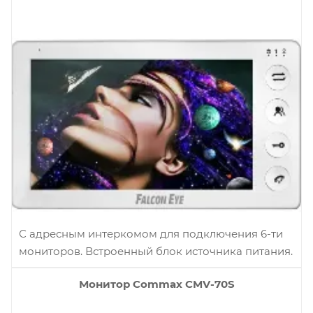
С адресным интеркомом для подключения 6-ти
мониторов. Встроенный блок источника питания.
Монитор Commax CMV-70S