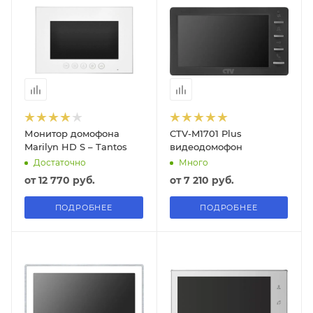
Монитор домофона
CTV-M1701 Plus
Marilyn HD S – Tantos
видеодомофон
Достаточно
Много
от
12 770 руб.
от
7 210 руб.
ПОДРОБНЕЕ
ПОДРОБНЕЕ