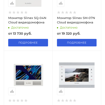
Монитор Slinex SQ-04N
Монитор Slinex SM-07N
Cloud видеодомофона
Cloud видеодомофона
Достаточно
Достаточно
от
13 730 руб.
от
19 320 руб.
ПОДРОБНЕЕ
ПОДРОБНЕЕ