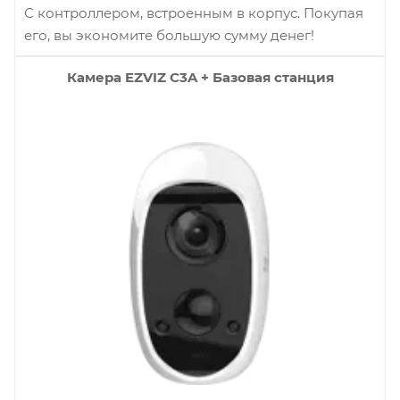
С контроллером, встроенным в корпус. Покупая
его, вы экономите большую сумму денег!
Камера EZVIZ C3A + Базовая станция