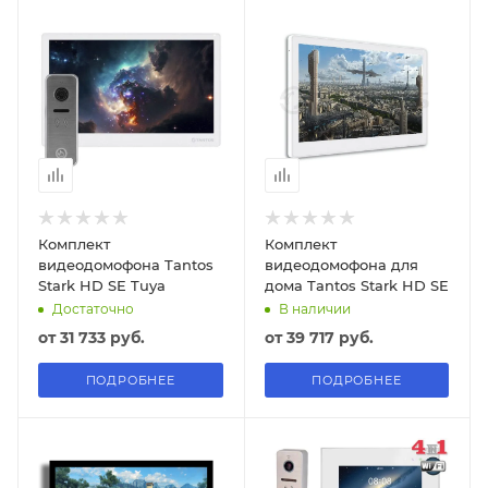
Комплект
Комплект
видеодомофона Tantos
видеодомофона для
Stark HD SE Tuya
дома Tantos Stark HD SE
Достаточно
В наличии
от
31 733 руб.
от
39 717 руб.
ПОДРОБНЕЕ
ПОДРОБНЕЕ