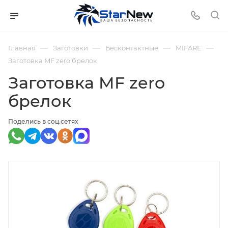
—
—
—
—
Главная
Заготовки
Бесконтактные
MIFARE
Заготовка MF zero брелок
Заготовка MF zero
брелок
Поделись в соц.сетях