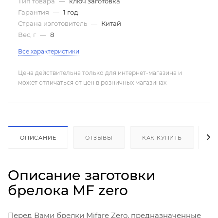
Тип товара
—
ключ заготовка
Гарантия
—
1 год
Страна изготовитель
—
Китай
Вес, г
—
8
Все характеристики
Цена действительна только для интернет-магазина и
может отличаться от цен в розничных магазинах
ОПИСАНИЕ
ОТЗЫВЫ
КАК КУПИТЬ
О
Описание заготовки
брелока MF zero
Перед Вами брелки Mifare Zero, предназначенные