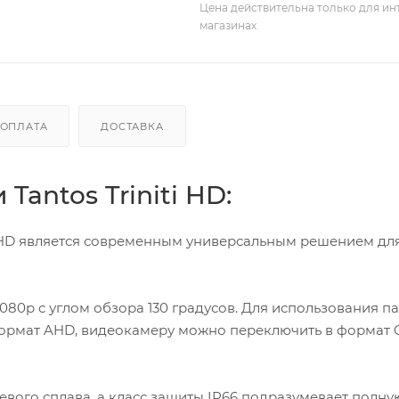
Цена действительна только для ин
магазинах
ОПЛАТА
ДОСТАВКА
antos Triniti HD:
i HD является современным универсальным решением дл
80p с углом обзора 130 градусов. Для использования па
рмат AHD, видеокамеру можно переключить в формат 
вого сплава, а класс защиты IP66 подразумевает полну