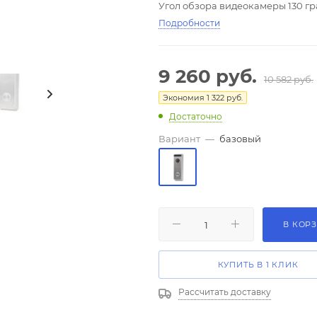
Угол обзора видеокамеры 130 гр
динамика. Улучшенная ИК-подсв
Подробности
Полная группа контактов реле у
поставки.
9 260
руб.
10 582
руб.
Экономия
1 322
руб.
Достаточно
Вариант
—
базовый
В КОР
КУПИТЬ В 1 КЛИК
Рассчитать доставку