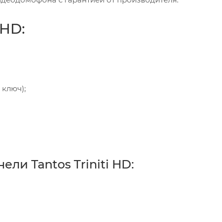
 HD:
 ключ);
ли Tantos Triniti HD: