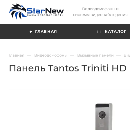
Видеодомофоны и
системы видеонаблюдения
ГЛАВНАЯ
КАТАЛОГ
—
—
—
Главная
Видеодомофоны
Вызывные панели
Ви
Панель Tantos Triniti 