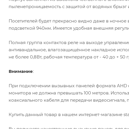
пыленепроницаемость с защитой от водяных брызг 
Посетителей будет прекрасно видно даже в ночное
подсветкой 940нм. Имеется удобная внешняя регул
Полная группа контактов реле на выходе управлени
антивандальное, влагозащищённое накладное испол
не более 0,8Вт, рабочая температура от - 40 до + 50 г
Внимание
:
При подключении вызывных панелей формата AHD об
монитора не должна превышать 100 метров. Использ
коаксиального кабеля для передачи видеосигнала, 
Купить данный товар в нашем интернет-магазине sta
Вы получаете качественную вызывную панель для в