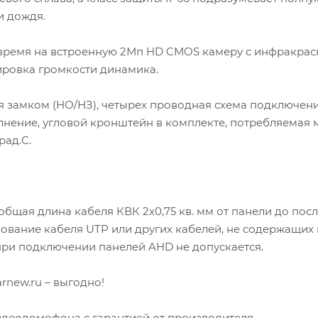
и дождя.
 время на встроенную 2Мп HD CMOS камеру с инфракра
ировка громкости динамика.
я замком (НО/НЗ), четырех проводная схема подключени
нение, угловой кронштейн в комплекте, потребляемая
рад.С.
щая длина кабеля КВК 2х0,75 кв. мм от панели до пос
ование кабеля UTP или других кабелей, не содержащих 
при подключении панелей AHD не допускается.
rnew.ru – выгодно!
идеодомофона с гарантией от производителя.