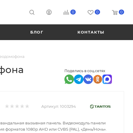
0
0
0
БЛОГ
КОНТАКТЫ
идеодомофона
офона
Поделись в соц.сетях
Артикул:
1003294
тивандальная вызывная панель. Видеомодуль панели
я форматов 1080p AHD или CVBS (PAL), «День/Ночь».