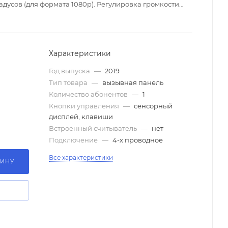
адусов (для формата 1080p). Регулировка громкости
етка на современных светодиодах с широким углом.
правления замком (НО/НЗ). Уголок входит в комплект
Характеристики
Год выпуска
—
2019
Тип товара
—
вызывная панель
Количество абонентов
—
1
Кнопки управления
—
сенсорный
дисплей, клавиши
Встроенный считыватель
—
нет
Подключение
—
4-х проводное
Все характеристики
ЗИНУ