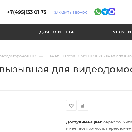
+7(495)133 01 73
ЗАКАЗАТЬ ЗВОНОК
ДЛЯ КЛИЕНТА
УСЛУГИ
—
деодомофонов HD
Панель Tantos Triniti HD вызывная для в
HD вызывная для видеодом
Доступныейцвет
: серебро. Ан
имеет возможность переключени