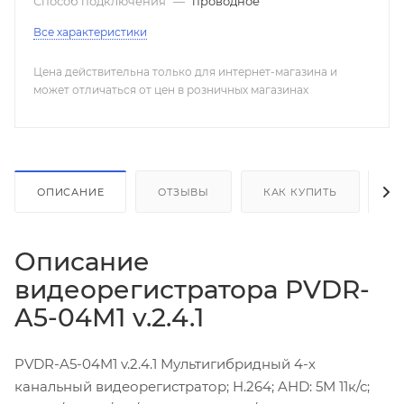
Способ подключения
—
проводное
Все характеристики
Цена действительна только для интернет-магазина и
может отличаться от цен в розничных магазинах
ОПИСАНИЕ
ОТЗЫВЫ
КАК КУПИТЬ
О
Описание
видеорегистратора PVDR-
A5-04M1 v.2.4.1
PVDR-A5-04M1 v.2.4.1 Мультигибридный 4-х
канальный видеорегистратор; H.264; AHD: 5М 11к/с;