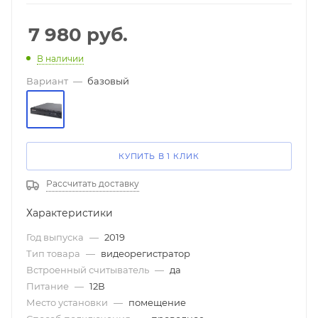
7 980
руб.
В наличии
Вариант
—
базовый
КУПИТЬ В 1 КЛИК
Рассчитать доставку
Характеристики
Год выпуска
—
2019
Тип товара
—
видеорегистратор
Встроенный считыватель
—
да
Питание
—
12В
Место установки
—
помещение