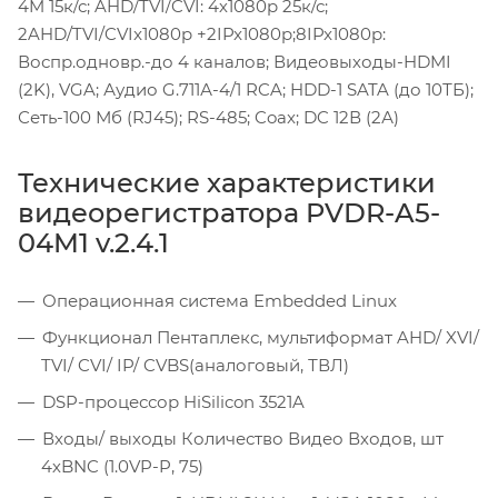
4M 15к/с; AHD/TVI/CVI: 4х1080p 25к/с;
2AHD/TVI/CVIx1080p +2IPx1080p;8IPx1080p:
Воспр.одновр.-до 4 каналов; Видеовыходы-HDMI
(2K), VGA; Аудио G.711А-4/1 RCA; HDD-1 SATA (до 10ТБ);
Сеть-100 Мб (RJ45); RS-485; Coax; DC 12В (2А)
Технические характеристики
видеорегистратора PVDR-A5-
04M1 v.2.4.1
Операционная система Embedded Linux
Функционал Пентаплекс, мультиформат AHD/ XVI/
TVI/ CVI/ IP/ CVBS(аналоговый, ТВЛ)
DSP-процессор HiSilicon 3521A
Входы/ выходы Количество Видео Входов, шт
4хBNC (1.0VP-P, 75)