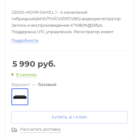
J2000-HDVR-04H5 L.1 - 4 канальный
гибридный(AHD/TVI/CVI/IP/CVBS) видеорегистратор.
Запись и воспроизведение:4*1080N@25fps.
Поддержка UTC управления. Регистратор имеет
несколько режимов работы: Aналоговый HD-режим: 4
Подробности
* 5M/6 (4 * 1080P@15fps/4*720P@25fps); Гибридный
режим :2 * 5M /10 + 2 * 5M/25; IP-режим:4*5M/25.
5 990
руб.
В наличии
Вариант
—
базовый
КУПИТЬ В 1 КЛИК
Рассчитать доставку