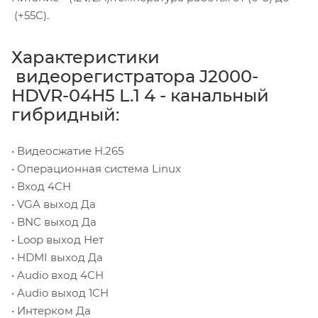
(+55С).
Характеристики
видеорегистратора J2000-
HDVR-04H5 L.1 4 - канальный
гибридный:
• Видеосжатие H.265
• Операционная система Linux
• Вход 4CH
• VGA выход Да
• BNC выход Да
• Loop выход Нет
• HDMI выход Да
• Audio вход 4CH
• Audio выход 1CH
• Интерком Да