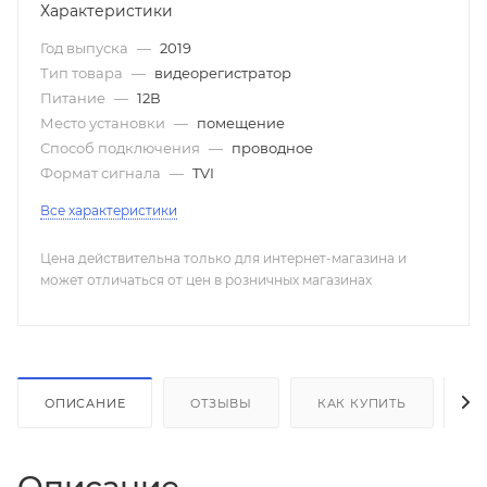
Характеристики
Год выпуска
—
2019
Тип товара
—
видеорегистратор
Питание
—
12В
Место установки
—
помещение
Способ подключения
—
проводное
Формат сигнала
—
TVI
Все характеристики
Цена действительна только для интернет-магазина и
может отличаться от цен в розничных магазинах
ОПИСАНИЕ
ОТЗЫВЫ
КАК КУПИТЬ
О
Описание