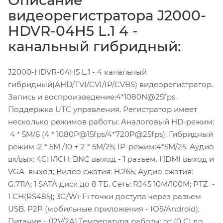
видеорегистратора J2000-
HDVR-04H5 L.1 4 -
канальный гибридный:
J2000-HDVR-04H5 L.1 - 4 канальный
гибридный(AHD/TVI/CVI/IP/CVBS) видеорегистратор.
Запись и воспроизведение:4*1080N@25fps.
Поддержка UTC управления. Регистратор имеет
несколько режимов работы: Aналоговый HD-режим:
4 * 5M/6 (4 * 1080P@15fps/4*720P@25fps); Гибридный
режим :2 * 5M /10 + 2 * 5M/25; IP-режим:4*5M/25. Аудио
вх/вых: 4CH/1CH; BNC выход - 1 разъем. HDMI выход и
VGA выход; Видео сжатия: H.265; Аудио сжатия:
G.711A; 1 SATA диск до 8 ТБ. Сеть: RJ45 10M/100M; PTZ -
1 CH(RS485); 3G/Wi-Fi точки доступа через разъем
USB. P2P (мобильные приложения - IOS/Android);
Питание - (12V/2A).Температура работы: от (0 С) до