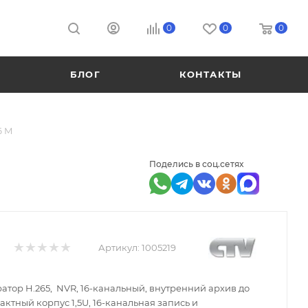
0
0
0
БЛОГ
КОНТАКТЫ
6 M
Поделись в соц.сетях
Артикул:
1005219
тор H.265, NVR, 16-канальный, внутренний архив до
пактный корпус 1,5U, 16-канальная запись и