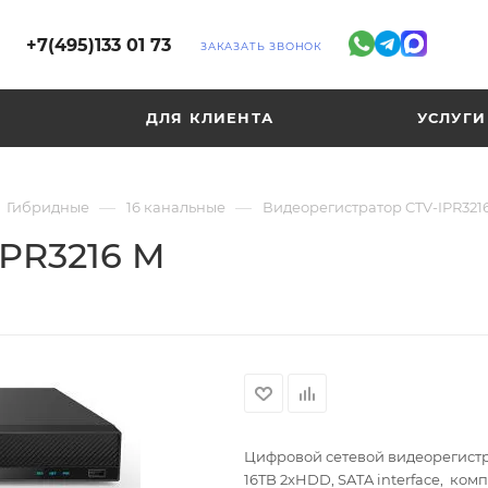
+7(495)133 01 73
ЗАКАЗАТЬ ЗВОНОК
ДЛЯ КЛИЕНТА
УСЛУГИ
—
—
Гибридные
16 канальные
Видеорегистратор CTV-IPR321
PR3216 M
Цифровой сетевой видеорегистра
16TB 2xHDD, SATA interface, ком