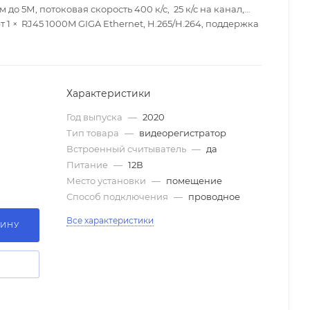
о 5М, потоковая скорость 400 к/с, 25 к/с на канал,
т 1 × RJ45 1000M GIGA Ethernet, H.265/H.264, поддержка
Характеристики
Год выпуска
—
2020
Тип товара
—
видеорегистратор
Встроенный считыватель
—
да
Питание
—
12В
Место установки
—
помещение
Способ подключения
—
проводное
Все характеристики
ЗИНУ