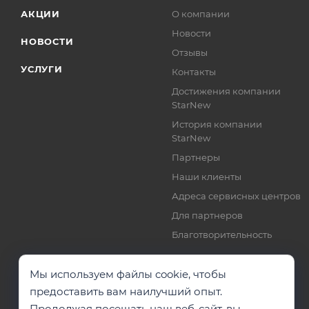
АКЦИИ
О компании
Новости
НОВОСТИ
Отзывы
УСЛУГИ
Контакты
Достижения компании
StarNew
История компании
StarNew
Партнеры
Наши клиенты
Адреса сервисных центров
Для партнеров
Благотворительность
Мы используем файлы cookie, чтобы
предоставить вам наилучший опыт.
Продолжая посещать наш веб-сайт, вы