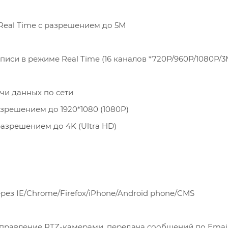
Real Time с разрешением до 5М
иси в режиме Real Time (16 каналов *720Р/960P/1080P/
чи данных по сети
решением до 1920*1080 (1080Р)
азрешением до 4K (Ultra HD)
рез IE/Chrome/Firefox/iPhone/Android phone/CMS
управление PTZ-камерами, передача сообщений по Email