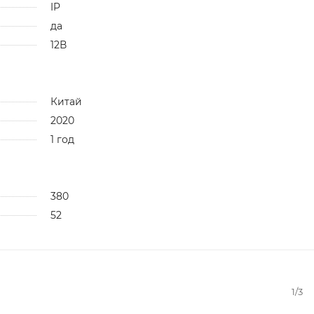
IP
да
12В
Китай
2020
1 год
380
52
1/3