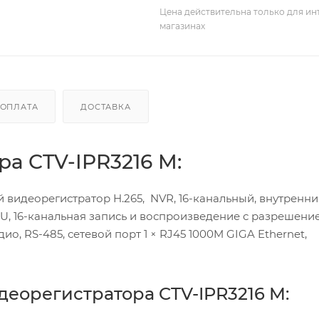
Цена действительна только для ин
магазинах
ОПЛАТА
ДОСТАВКА
а CTV-IPR3216 M:
 видеорегистратор H.265, NVR, 16-канальный, внутренни
,5U, 16-канальная запись и воспроизведение с разрешени
дио, RS-485, сетевой порт 1 × RJ45 1000M GIGA Ethernet,
деорегистратора CTV-IPR3216 M: