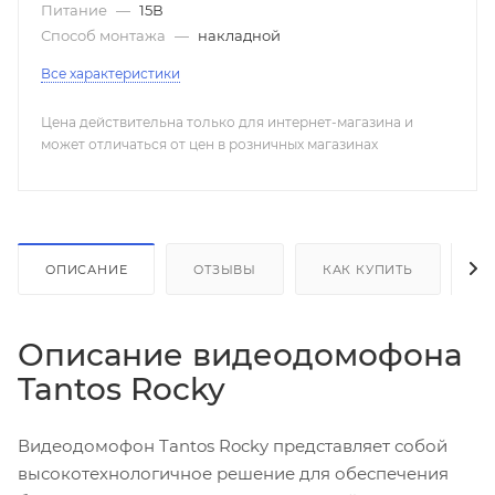
Питание
—
15В
Способ монтажа
—
накладной
Все характеристики
Цена действительна только для интернет-магазина и
может отличаться от цен в розничных магазинах
ОПИСАНИЕ
ОТЗЫВЫ
КАК КУПИТЬ
О
Описание видеодомофона
Tantos Rocky
Видеодомофон Tantos Rocky представляет собой
высокотехнологичное решение для обеспечения