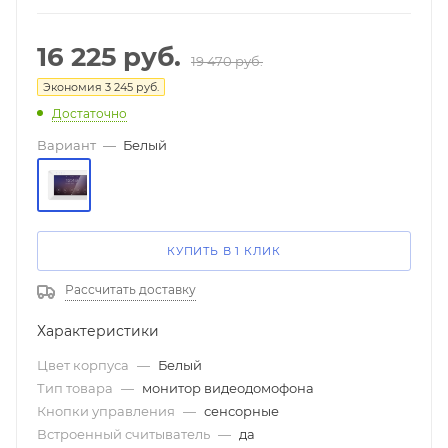
16 225
руб.
19 470
руб.
Экономия
3 245
руб.
Достаточно
Вариант
—
Белый
КУПИТЬ В 1 КЛИК
Рассчитать доставку
Характеристики
Цвет корпуса
—
Белый
Тип товара
—
монитор видеодомофона
Кнопки управления
—
сенсорные
Встроенный считыватель
—
да