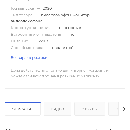
Год выпуска
—
2020
Тип товара
—
видеодомофон, монитор
видеодомофона
Кнопки управления
—
сенсорные
Встроенный считыватель
—
нет
Питание
—
~220В
Способ монтажа
—
накладной
Все характеристики
Цена действительна только для интернет-магазина и
может отличаться от цен в розничных магазинах
ОПИСАНИЕ
ВИДЕО
ОТЗЫВЫ
КАК КУ