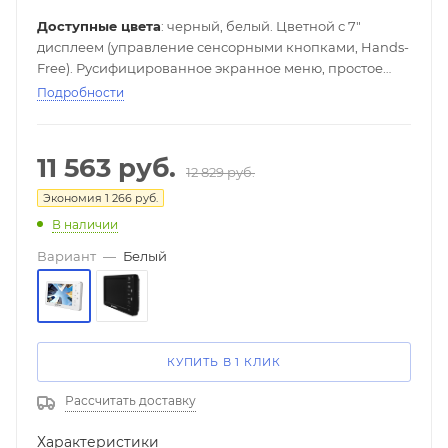
Доступные цвета
: черный, белый. Цветной с 7"
дисплеем (управление сенсорными кнопками, Hands-
Free). Русифицированное экранное меню, простое
управление функциями. Адресный интерком.
Подробности
Возможности подключения: 4 монитора, 2 вызывные
панели, 2 видеокамеры. Питание: 100-240 В, 50-60 Гц
(блок питания встроенный).
11 563
руб.
12 829
руб.
Экономия
1 266
руб.
В наличии
Вариант
—
Белый
КУПИТЬ В 1 КЛИК
Рассчитать доставку
Характеристики