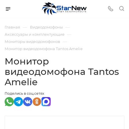
—
—
Главная
Видеодомофоны
—
Аксессуары и комплектующие
—
Мониторы видеодомофонов
Монитор видеодомофона Tantos Amelie
Монитор
видеодомофона Tantos
Amelie
Поделись в соц.сетях