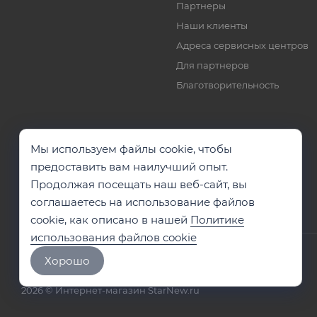
Партнеры
Наши клиенты
Адреса сервисных центров
Для партнеров
Благотворительность
Мы используем файлы cookie, чтобы
предоставить вам наилучший опыт.
Продолжая посещать наш веб-сайт, вы
соглашаетесь на использование файлов
cookie, как описано в нашей
Политике
использования файлов cookie
Хорошо
2026 © Интернет-магазин StarNew.ru