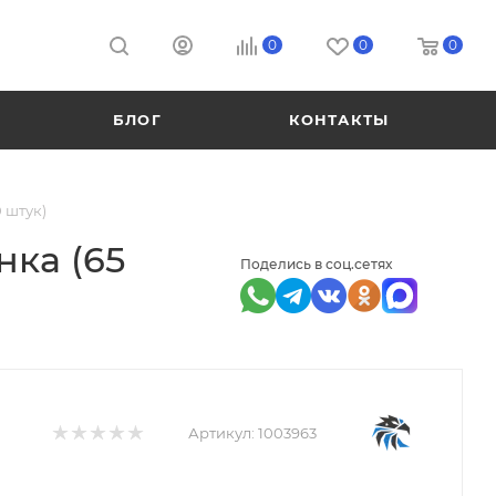
0
0
0
БЛОГ
КОНТАКТЫ
0 штук)
нка (65
Поделись в соц.сетях
Артикул:
1003963