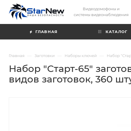
Видеодомофоны и
системы видеонаблюдения
ГЛАВНАЯ
КАТАЛОГ
—
—
—
Главная
Заготовки
Наборы ключей
Набор "Стар
Набор "Старт-65" загото
видов заготовок, 360 шт