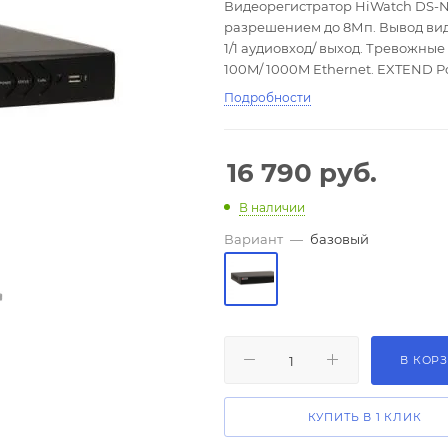
Видеорегистратор HiWatch DS-N3
разрешением до 8Мп. Вывод виде
1/1 аудиовход/ выход. Тревожные
100M/ 1000M Ethernet. EXTEND PoE
Подробности
16 790
руб.
В наличии
Вариант
—
базовый
В КОР
КУПИТЬ В 1 КЛИК