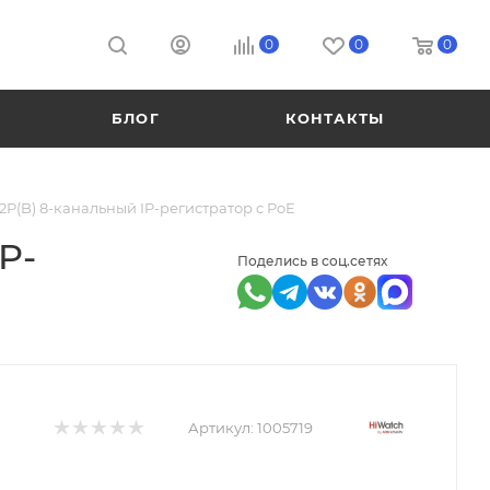
0
0
0
БЛОГ
КОНТАКТЫ
P(B) 8-канальный IP-регистратор c PoE
P-
Поделись в соц.сетях
Артикул:
1005719