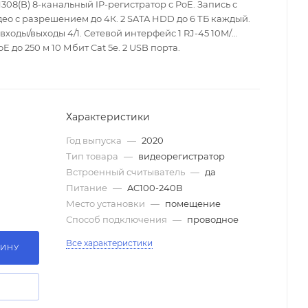
08(B) 8-канальный IP-регистратор c PoE. Запись с
о с разрешением до 4К. 2 SATA HDD до 6 ТБ каждый.
 входы/выходы 4/1. Сетевой интерфейс 1 RJ-45 10M/
 до 250 м 10 Мбит Cat 5e. 2 USB порта.
Характеристики
Год выпуска
—
2020
Тип товара
—
видеорегистратор
Встроенный считыватель
—
да
Питание
—
AC100-240В
Место установки
—
помещение
Способ подключения
—
проводное
Все характеристики
ЗИНУ