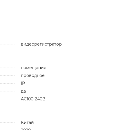
видеорегистратор
помещение
проводное
IP
да
AC100-240В
Китай