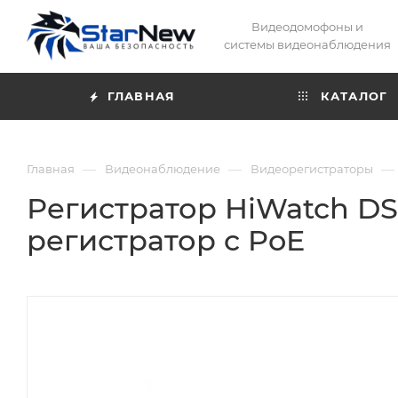
Видеодомофоны и
системы видеонаблюдения
ГЛАВНАЯ
КАТАЛОГ
—
—
—
Главная
Видеонаблюдение
Видеорегистраторы
Регистратор HiWatch DS
регистратор c PoE