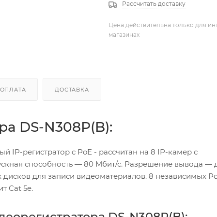
Рассчитать доставку
Цена действительна только для ин
магазинах
ОПЛАТА
ДОСТАВКА
а DS-N308P(B):
 IP-регистратор c PoE - рассчитан на 8 IP-камер с
скная способность — 80 Мбит/с. Разрешение вывода — 
х дисков для записи видеоматериалов. 8 независимых P
т Cat 5e.
деорегистратора DS-N308P(B):