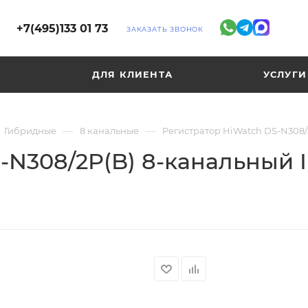
+7(495)133 01 73
ЗАКАЗАТЬ ЗВОНОК
ДЛЯ КЛИЕНТА
УСЛУГИ
—
—
Гибридные
8 канальные
Регистратор HiWatch DS-N308/2
-N308/2P(B) 8-канальный I