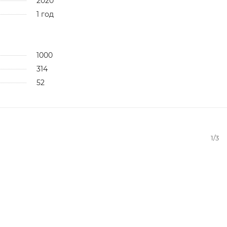
2020
1 год
1000
314
52
1/3