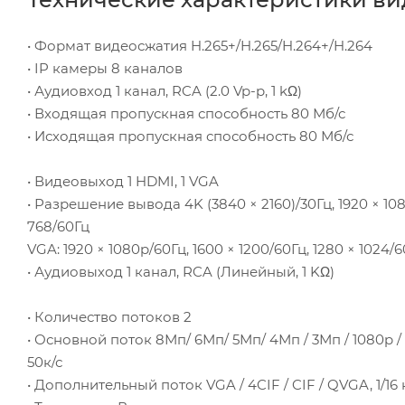
• Формат видеосжатия H.265+/H.265/H.264+/H.264
• IP камеры 8 каналов
• Аудиовход 1 канал, RCA (2.0 Vp-p, 1 kΩ)
• Входящая пропускная способность 80 Мб/с
• Исходящая пропускная способность 80 Мб/с
• Видеовыход 1 HDMI, 1 VGA
• Разрешение вывода 4K (3840 × 2160)/30Гц, 1920 × 1080
768/60Гц
VGA: 1920 × 1080p/60Гц, 1600 × 1200/60Гц, 1280 × 1024/6
• Аудиовыход 1 канал, RCA (Линейный, 1 KΩ)
• Количество потоков 2
• Основной поток 8Мп/ 6Мп/ 5Мп/ 4Мп / 3Мп / 1080p / 1.3
50к/с
• Дополнительный поток VGA / 4CIF / CIF / QVGA, 1/16 к