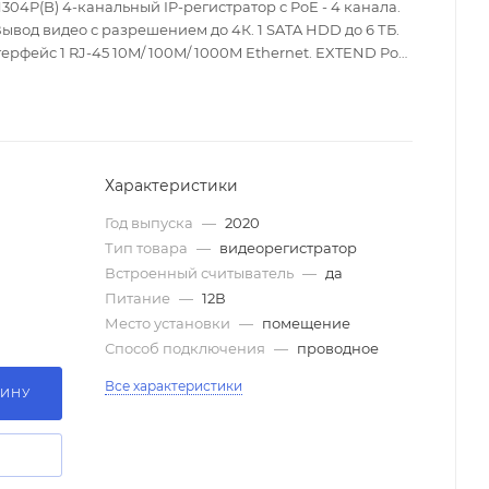
04P(B) 4-канальный IP-регистратор с PoE - 4 канала.
ывод видео с разрешением до 4К. 1 SATA HDD до 6 ТБ.
нтерфейс 1 RJ-45 10M/ 100M/ 1000M Ethernet. EXTEND PoE
Характеристики
Год выпуска
—
2020
Тип товара
—
видеорегистратор
Встроенный считыватель
—
да
Питание
—
12В
Место установки
—
помещение
Способ подключения
—
проводное
Все характеристики
ЗИНУ