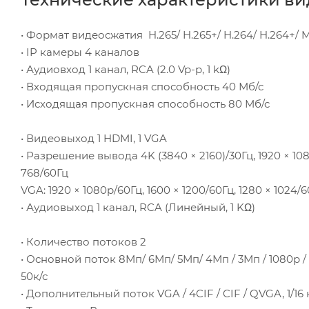
• Формат видеосжатия H.265/ H.265+/ H.264/ H.264+/
• IP камеры 4 каналов
• Аудиовход 1 канал, RCA (2.0 Vp-p, 1 kΩ)
• Входящая пропускная способность 40 Мб/с
• Исходящая пропускная способность 80 Мб/с
• Видеовыход 1 HDMI, 1 VGA
• Разрешение вывода 4K (3840 × 2160)/30Гц, 1920 × 1080
768/60Гц
VGA: 1920 × 1080p/60Гц, 1600 × 1200/60Гц, 1280 × 1024/6
• Аудиовыход 1 канал, RCA (Линейный, 1 KΩ)
• Количество потоков 2
• Основной поток 8Мп/ 6Мп/ 5Мп/ 4Мп / 3Мп / 1080p / 1.3
50к/с
• Дополнительный поток VGA / 4CIF / CIF / QVGA, 1/16 к