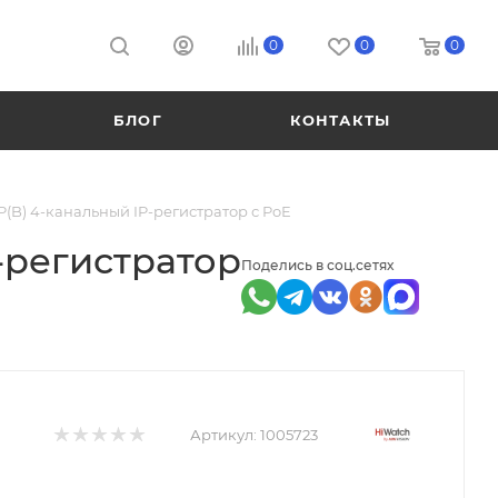
0
0
0
БЛОГ
КОНТАКТЫ
(B) 4-канальный IP-регистратор с PoE
-регистратор
Поделись в соц.сетях
Артикул:
1005723