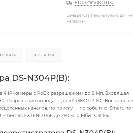
Рассчитать доставку
Цена действительна только для ин
магазинах
ОПЛАТА
ДОСТАВКА
а DS-N304P(B):
а 4 IP-камеры c PoE с разрешением до 8 Мп. Входящая
80. Разрешение вывода — до 4K (3840×2160). Воспроизв
ределенных каналов, по поиску — по событию, Smart, по т
 Ethernet. EXTEND PoE до 250 м 10 Мбит Cat 5e.
деорегистратора DS-N304P(B):