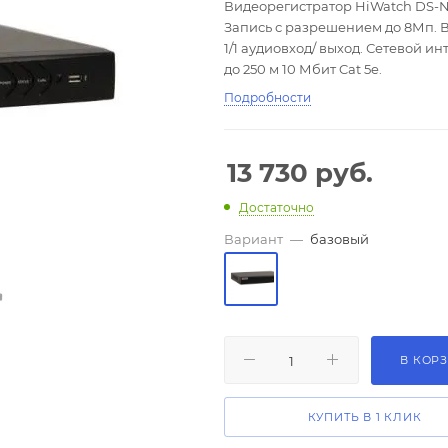
Видеорегистратор HiWatch DS-N3
Запись с разрешением до 8Мп. В
1/1 аудиовход/ выход. Сетевой и
до 250 м 10 Мбит Cat 5e.
Подробности
13 730
руб.
Достаточно
Вариант
—
базовый
В КОР
КУПИТЬ В 1 КЛИК