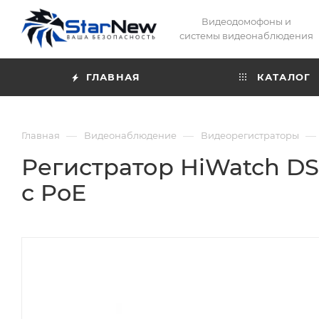
Видеодомофоны и
системы видеонаблюдения
ГЛАВНАЯ
КАТАЛОГ
—
—
—
Главная
Видеонаблюдение
Видеорегистраторы
Регистратор HiWatch DS
с PoE