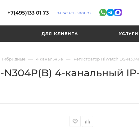
+7(495)133 01 73
ЗАКАЗАТЬ ЗВОНОК
ДЛЯ КЛИЕНТА
УСЛУГИ
—
—
Гибридные
4 канальные
Регистратор HiWatch DS-N304P
-N304P(B) 4-канальный IP