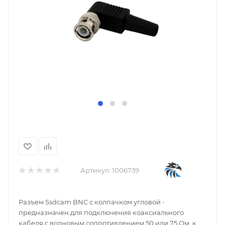
Артикул:
1006739
Разъем Ssdcam BNC с колпачком угловой -
предназначен для подключения коаксиального
кабеля c волновым сопротивлением 50 или 75 Ом, к