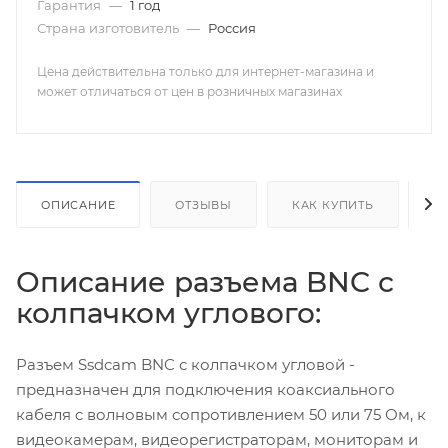
Гарантия
—
1 год
Страна изготовитель
—
Россия
Цена действительна только для интернет-магазина и
может отличаться от цен в розничных магазинах
ОПИСАНИЕ
ОТЗЫВЫ
КАК КУПИТЬ
О
Описание разъема BNC с
колпачком углового:
Разъем Ssdcam BNC с колпачком угловой -
предназначен для подключения коаксиального
кабеля c волновым сопротивлением 50 или 75 Ом, к
видеокамерам, видеорегистраторам, мониторам и