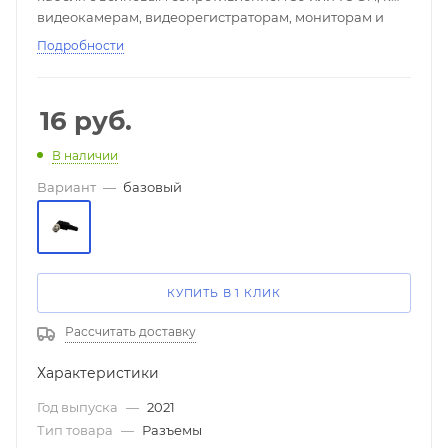
видеокамерам, видеорегистраторам, мониторам и
другим радиоэлектронным устройствам (100шт в
Подробности
упаковке).
16
руб.
В наличии
Вариант
—
базовый
КУПИТЬ В 1 КЛИК
Рассчитать доставку
Характеристики
Год выпуска
—
2021
Тип товара
—
Разъемы