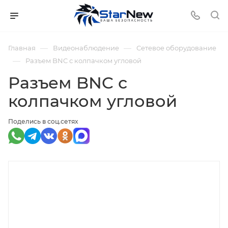
—
—
Главная
Видеонаблюдение
Сетевое оборудование
—
Разъем BNC с колпачком угловой
Разъем BNC с
колпачком угловой
Поделись в соц.сетях