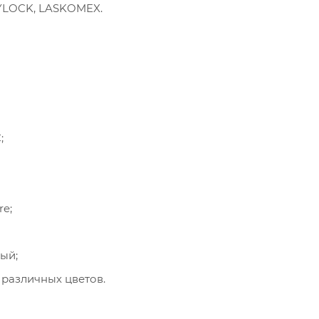
LYLOCK, LASKOMEX.
;
re;
ый;
 различных цветов.