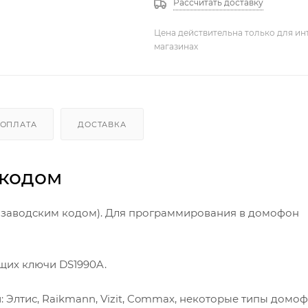
Рассчитать доставку
Цена действительна только для ин
магазинах
ОПЛАТА
ДОСТАВКА
 кодом
с заводским кодом). Для программирования в домофон
щих ключи DS1990A.
Элтис, Raikmann, Vizit, Commax, некоторые типы домо