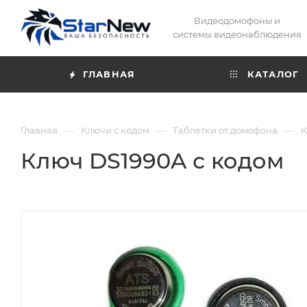
Видеодомофоны и
системы видеонаблюдения
ГЛАВНАЯ
КАТАЛОГ
—
—
—
Главная
Ключи с кодом
Таблетки от домофона
К
Ключ DS1990A с кодом