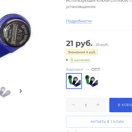
использующих ключи DS1990A. 
установщиком.
Подробности
21
руб.
25
руб.
Экономия
4
руб.
В наличии
Вариант
—
ОПТ
В КОР
КУПИТЬ В 1 КЛИК