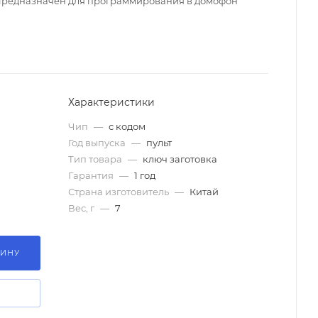
Предназначен для программирования в домофон
Характеристики
Чип
—
с кодом
Год выпуска
—
пульт
Тип товара
—
ключ заготовка
Гарантия
—
1 год
Страна изготовитель
—
Китай
Вес, г
—
7
ЗИНУ