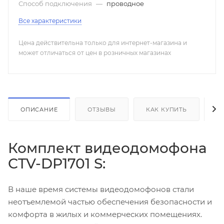
Способ подключения
—
проводное
Все характеристики
Цена действительна только для интернет-магазина и
может отличаться от цен в розничных магазинах
ОПИСАНИЕ
ОТЗЫВЫ
КАК КУПИТЬ
О
Комплект видеодомофона
CTV-DP1701 S:
В наше время системы видеодомофонов стали
неотъемлемой частью обеспечения безопасности и
комфорта в жилых и коммерческих помещениях.