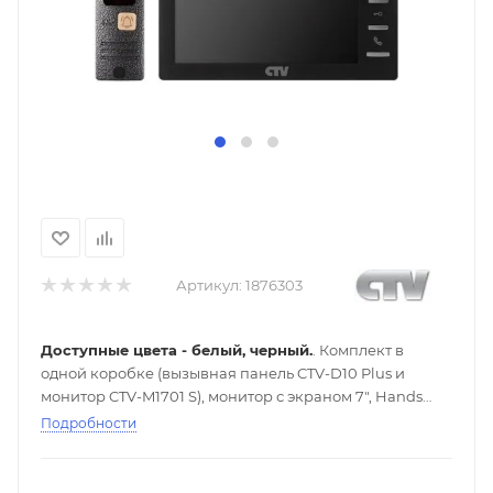
Артикул:
1876303
Доступные цвета - белый, черный.
. Комплект в
одной коробке (вызывная панель CTV-D10 Plus и
монитор CTV-M1701 S), монитор с экраном 7", Hands
free, кнопочное управление, встроенная память на 89
Подробности
изображений, встроенный источник питания, подкл
до 2 выз. панелей и 2 в/камер.