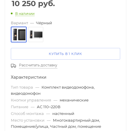
10 250
руб.
В наличии
Вариант
—
Чёрный
КУПИТЬ В 1 КЛИК
Рассчитать доставку
Характеристики
Тип товара
—
Комплект видеодомофона,
видеодомофон
Кнопки управления
—
механические
Питание
—
АС 110~220В
Способ монтажа
—
настенный
Место установки
—
Многоквартирный дом,
Помещение/улица, Частный дом, помещение