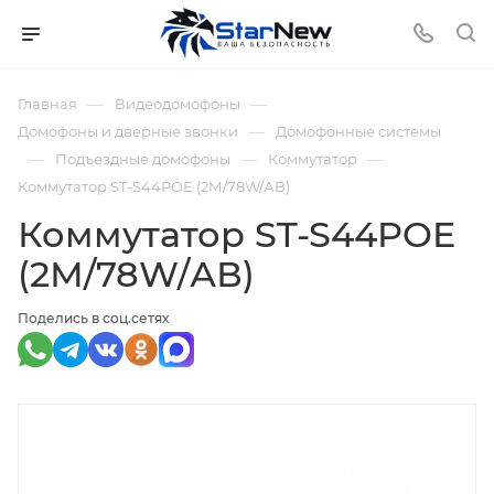
—
—
Главная
Видеодомофоны
—
Домофоны и дверные звонки
Домофонные системы
—
—
—
Подъездные домофоны
Коммутатор
Коммутатор ST-S44POE (2М/78W/АВ)
Коммутатор ST-S44POE
(2М/78W/АВ)
Поделись в соц.сетях