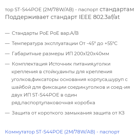
стандартам
тор ST-S44POE (2М/78W/АВ) - паспорт
Поддерживает стандарт IEEE 802.3af/at
Стандарты PoE PoE вар.A/B
Температура эксплуатации От -45° до +55°C
Габаритные размеры ИП 200х120х40мм
Комплектация Источник питания,уголки
крепления в стойку,винты для крепления
уголков,фиксаторы основания корпуса,шуруп с
шайбой для фиксации соедин.уголков и соед-ия
двух ИП ST-S44POE в один
ряд,паспорт,упаковочная коробка
Защита от короткого замыкания защита от КЗ
Коммутатор ST-S44POE (2М/78W/АВ) - паспорт