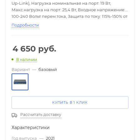
Up-Link), Нагрузка номинальная на порт: 19 Вт,
Макс.нагрузка на порт: 25,4 Вт, Входное напряжение:
100-240 Вольт перем.тока, Защита по току: 115%-150% от
номинала, Выходное напряжение, номинальное: 48 В,
Подробности
4 канала(порта), Стандарты PoE: PoE вар.A/B, защита
от КЗ, Тип разъема: данные: RJ-45, Max.пропускная
способность: 100 Mb на канал, Соответствие
4 650
руб.
стандартам: Поддерживает стандарт IEEE 802.3af/at,
защита от КЗ, Extend 250м., Рабочая температура: От
В наличии
-45° до +55°C, Габариты ИП: 200х120х40.
Вариант
—
базовый
КУПИТЬ В 1 КЛИК
Рассчитать доставку
Характеристики
Год выпуска
—
2021