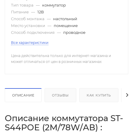
Тип товара
—
коммутатор
Питание
—
12В
Способ монтажа
—
настольный
Место установки
—
помещение
Способ подключения
—
проводное
Все характеристики
Цена действительна только для интернет-магазина и
может отличаться от цен в розничных магазинах
ОПИСАНИЕ
ОТЗЫВЫ
КАК КУПИТЬ
О
Описание коммутатора ST-
S44POE (2М/78W/АВ) :