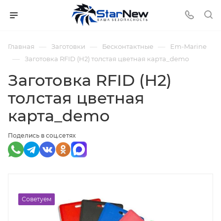
—
—
—
Главная
Заготовки
Бесконтактные
Em-Marine
—
Заготовка RFID (H2) толстая цветная карта_demo
Заготовка RFID (H2)
толстая цветная
карта_demo
Поделись в соц.сетях
Советуем