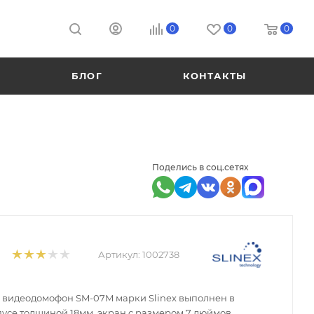
0
0
0
БЛОГ
КОНТАКТЫ
Поделись в соц.сетях
Артикул:
1002738
видеодомофон SM-07M марки Slinex выполнен в
усе толщиной 18мм, экран с размером 7 дюймов.