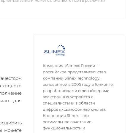
тернет-магазина и может отличаться от цен в розничных
Компания «Slinex» Россия –
российское представительство
чество»:
компании Slinex Technology,
основанной в 2005 году в Гонконге,
осходного
разработчиками и дизайнерами
сполнение
электронных устройств и
риант для
специалистами в области
цифровых домофонных систем.
Концепция Slinex – это
оптимальное сочетание
расширить
функциональности и
вы можете