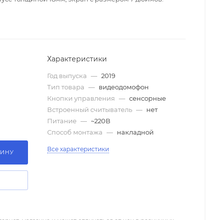
Характеристики
Год выпуска
—
2019
Тип товара
—
видеодомофон
Кнопки управления
—
сенсорные
Встроенный считыватель
—
нет
Питание
—
~220В
Способ монтажа
—
накладной
Все характеристики
ЗИНУ