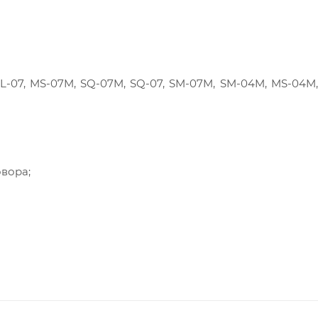
P, SL-07, MS-07M, SQ-07M, SQ-07, SM-07M, SM-04M, MS-04M,
вора;