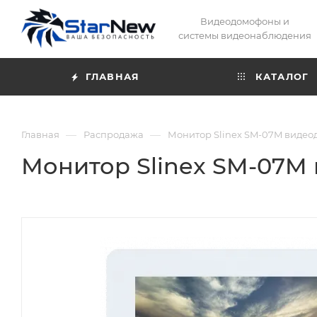
Видеодомофоны и
системы видеонаблюдения
ГЛАВНАЯ
КАТАЛОГ
—
—
Главная
Распродажа
Монитор Slinex SM-07M виде
Монитор Slinex SM-07M