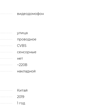
видеодомофон
улица
проводное
CVBS
сенсорные
нет
~220В
накладной
Китай
2019
1 год