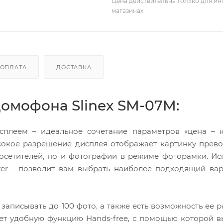
Цена действительна только для ин
магазинах
ОПЛАТА
ДОСТАВКА
омофона Slinex SM-07M:
плеем – идеальное сочетание параметров «цена – ка
сокое разрешение дисплея отображает картинку прев
посетителей, но и фотографии в режиме фоторамки. И
ilver - позволит вам выбрать наиболее подходящий ва
 записывать до 100 фото, а также есть возможность ее 
еет удобную функцию Hands-free, с помощью которой 