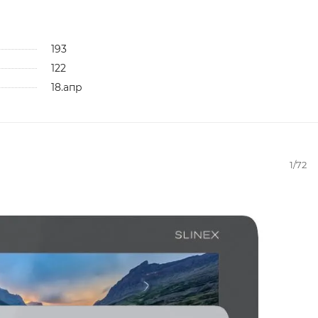
193
122
18.апр
1/72