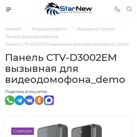
—
—
—
Главная
Видеодомофоны
Вызывные панели
—
Панели видеодомофонов
Панель CTV-D3002EM вызывная для видеодомофона_demo
Панель CTV-D3002EM
вызывная для
видеодомофона_demo
Поделись в соц.сетях
Советуем