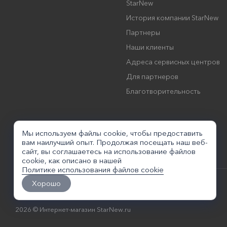
StarNew
История компании StarNew
Партнеры
Наши клиенты
Адреса сервисных центров
Для партнеров
Благотворительность
Мы используем файлы cookie, чтобы предоставить
вам наилучший опыт. Продолжая посещать наш веб-
сайт, вы соглашаетесь на использование файлов
cookie, как описано в нашей
Политике использования файлов cookie
Хорошо
2026 © Интернет-магазин StarNew.ru