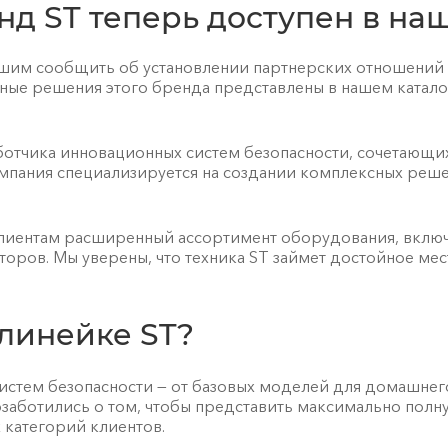
нд ST теперь доступен в на
шим сообщить об установлении партнерских отношений
ые решения этого бренда представлены в нашем каталог
отчика инновационных систем безопасности, сочетающих
омпания специализируется на создании комплексных ре
лиентам расширенный ассортимент оборудования, включ
оров. Мы уверены, что техника ST займет достойное ме
 линейке ST?
систем безопасности — от базовых моделей для домашне
озаботились о том, чтобы представить максимально пол
 категорий клиентов.