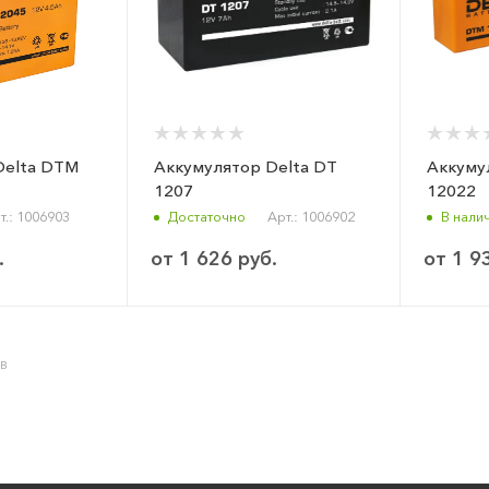
Delta DTM
Аккумулятор Delta DT
Аккуму
1207
12022
т.: 1006903
Достаточно
Арт.: 1006902
В нали
.
от
1 626 руб.
от
1 9
ОВ