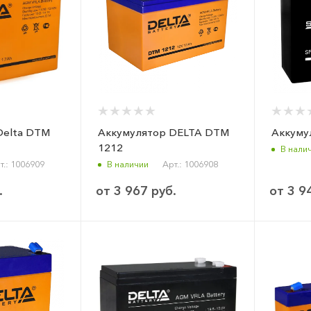
Delta DTM
Аккумулятор DELTA DTM
1212
В нали
т.: 1006909
В наличии
Арт.: 1006908
.
от
3 967 руб.
от
3 9