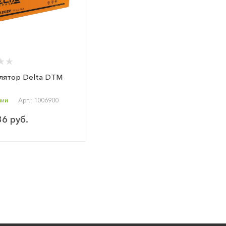
лятор Delta DTM
чии
Арт.: 1006900
36 руб.