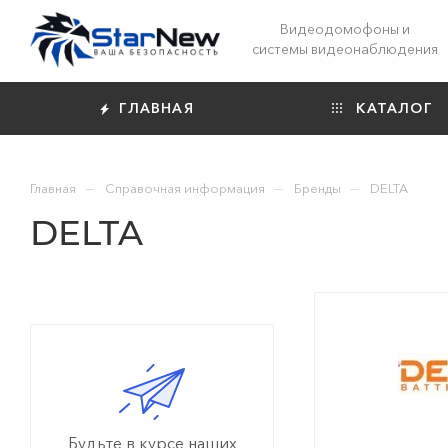
Видеодомофоны и
системы видеонаблюдения
ГЛАВНАЯ
КАТАЛОГ
—
—
—
Главная
Справочная информация
Бренды
DELTA
DELTA
Будьте в курсе наших