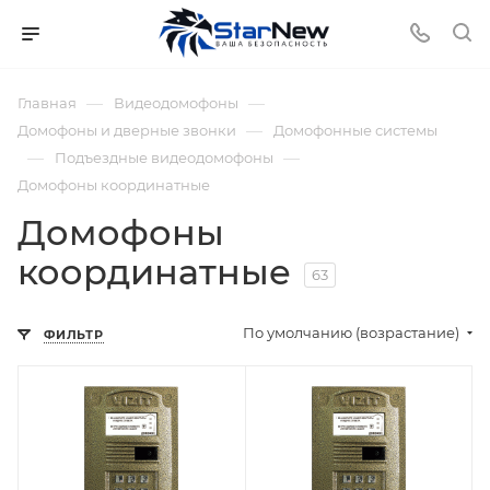
—
—
Главная
Видеодомофоны
—
Домофоны и дверные звонки
Домофонные системы
—
—
Подъездные видеодомофоны
Домофоны координатные
Домофоны
координатные
63
По умолчанию (возрастание)
ФИЛЬТР