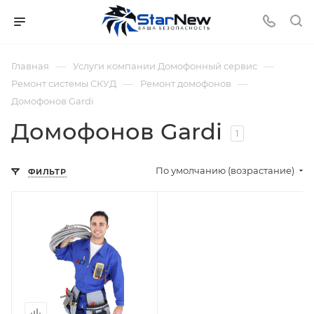
—
—
Главная
Услуги компании Домофонный сервис
—
—
Ремонт системы СКУД
Ремонт домофонов
Домофонов Gardi
Домофонов Gardi
1
По умолчанию (возрастание)
ФИЛЬТР