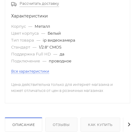
Рассчитать доставку
Металл
Характеристики
Корпус
—
Металл
Цвет корпуса
—
Белый
Тип товара
—
ip видеокамера
Стандарт
—
1/2.8" CMOS
Поддержка Full HD
—
да
Подключение
—
проводное
Все характеристики
Цена действительна только для интернет-магазина и
может отличаться от цен в розничных магазинах
ОПИСАНИЕ
ОТЗЫВЫ
КАК КУПИТЬ
О