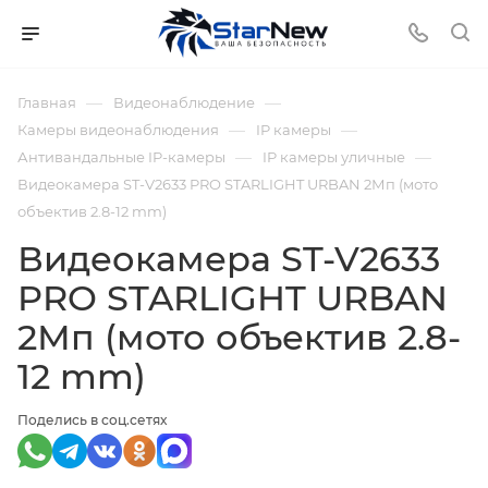
—
—
Главная
Видеонаблюдение
—
—
Камеры видеонаблюдения
IP камеры
—
—
Антивандальные IP-камеры
IP камеры уличные
Видеокамера ST-V2633 PRO STARLIGHT URBAN 2Мп (мото
объектив 2.8-12 mm)
Видеокамера ST-V2633
PRO STARLIGHT URBAN
2Мп (мото объектив 2.8-
12 mm)
Поделись в соц.сетях