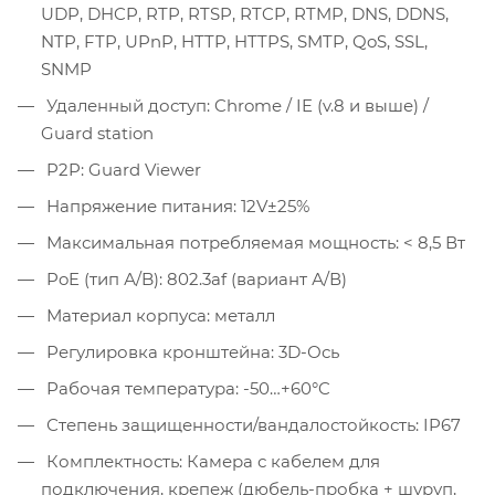
UDP, DHCP, RTP, RTSP, RTCP, RTMP, DNS, DDNS,
NTP, FTP, UPnP, HTTP, HTTPS, SMTP, QoS, SSL,
SNMP
Удаленный доступ: Chrome / IE (v.8 и выше) /
Guard station
P2P: Guard Viewer
Напряжение питания: 12V±25%
Максимальная потребляемая мощность: < 8,5 Вт
PoE (тип А/B): 802.3af (вариант А/В)
Материал корпуса: металл
Регулировка кронштейна: 3D-Ось
Рабочая температура: -50…+60°C
Степень защищенности/вандалостойкость: IP67
Комплектность: Камера с кабелем для
подключения, крепеж (дюбель-пробка + шуруп,