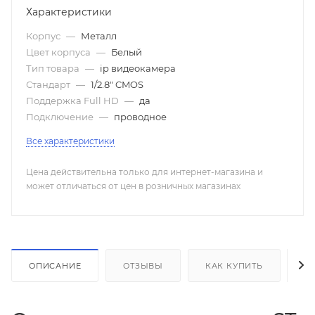
Характеристики
Корпус
—
Металл
Цвет корпуса
—
Белый
Тип товара
—
ip видеокамера
Стандарт
—
1/2.8" CMOS
Поддержка Full HD
—
да
Подключение
—
проводное
Все характеристики
Цена действительна только для интернет-магазина и
может отличаться от цен в розничных магазинах
ОПИСАНИЕ
ОТЗЫВЫ
КАК КУПИТЬ
О